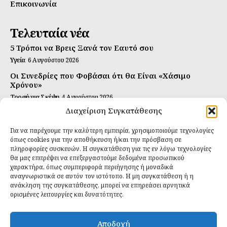
Επικοινωνία
Τελευταία νέα
5 Τρόποι να Βρεις Ξανά τον Εαυτό σου
Υγεία
6 Αυγούστου 2026
Οι Συνεδρίες που Φοβάσαι ότι θα Είναι «Χάσιμο
Χρόνου»
Τροφή για Σκέψη
4 Αυγούστου 2026
Διαχείριση Συγκατάθεσης
Αυτή Είναι η Συνταγή για Τέλεια Κομπούτσα
(Kombucha)
Για να παρέχουμε την καλύτερη εμπειρία, χρησιμοποιούμε τεχνολογίες
Ιδανικές Τροφές
26 Ιουλίου 2026
όπως cookies για την αποθήκευση ή/και την πρόσβαση σε
πληροφορίες συσκευών. Η συγκατάθεση για τις εν λόγω τεχνολογίες
Εγγραφείτε
θα μας επιτρέψει να επεξεργαστούμε δεδομένα προσωπικού
χαρακτήρα, όπως συμπεριφορά περιήγησης ή μοναδικά
αναγνωριστικά σε αυτόν τον ιστότοπο. Η μη συγκατάθεση ή η
ανάκληση της συγκατάθεσης, μπορεί να επηρεάσει αρνητικά
ορισμένες λειτουργίες και δυνατότητες.
ΕΓΓΡΑΦΉ
Αποδοχή