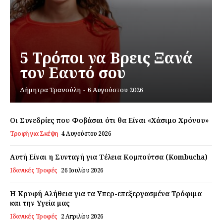
Daily Food
Σχετικά με εμάς
Αποποίηση Ευθυνών
5 Τρόποι να Βρεις Ξανά
Ο λογαριασμός μου
τον Εαυτό σου
Επικοινωνία
Δήμητρα Τρανούλη
-
6 Αυγούστου 2026
Οι Συνεδρίες που Φοβάσαι ότι θα Είναι «Χάσιμο Χρόνου»
Τροφή για Σκέψη
4 Αυγούστου 2026
Αυτή Είναι η Συνταγή για Τέλεια Κομπούτσα (Kombucha)
Ιδανικές Τροφές
26 Ιουλίου 2026
Η Κρυφή Αλήθεια για τα Υπερ-επεξεργασμένα Τρόφιμα
και την Υγεία μας
Ιδανικές Τροφές
2 Απριλίου 2026