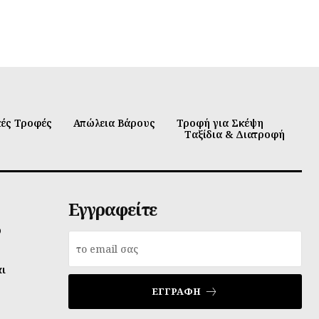
κές Τροφές
Απώλεια Βάρους
Τροφή για Σκέψη
Ταξίδια & Διατροφή
Εγγραφείτε
υ
αι
ΕΓΓΡΑΦΉ