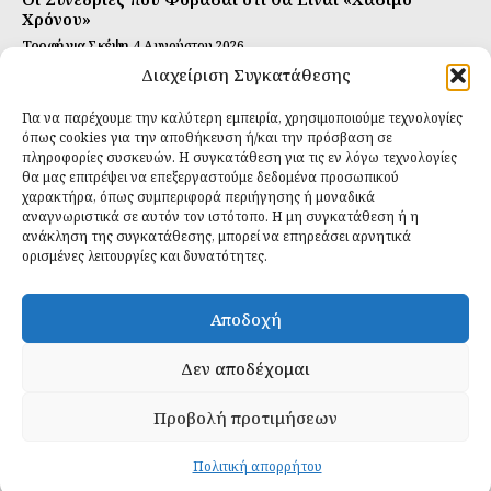
Χρόνου»
Τροφή για Σκέψη
4 Αυγούστου 2026
Διαχείριση Συγκατάθεσης
Αυτή Είναι η Συνταγή για Τέλεια Κομπούτσα
(Kombucha)
Για να παρέχουμε την καλύτερη εμπειρία, χρησιμοποιούμε τεχνολογίες
Ιδανικές Τροφές
26 Ιουλίου 2026
όπως cookies για την αποθήκευση ή/και την πρόσβαση σε
πληροφορίες συσκευών. Η συγκατάθεση για τις εν λόγω τεχνολογίες
θα μας επιτρέψει να επεξεργαστούμε δεδομένα προσωπικού
Εγγραφείτε
χαρακτήρα, όπως συμπεριφορά περιήγησης ή μοναδικά
αναγνωριστικά σε αυτόν τον ιστότοπο. Η μη συγκατάθεση ή η
ανάκληση της συγκατάθεσης, μπορεί να επηρεάσει αρνητικά
ορισμένες λειτουργίες και δυνατότητες.
ΕΓΓΡΑΦΉ
Αποδοχή
Έχω διαβάσει και δέχομαι την
πολιτική απορρήτου
.
Δεν αποδέχομαι
Προβολή προτιμήσεων
Daily Food © 2024 All Rights Reserved. Powered by
Fos
Creative
.
Πολιτική απορρήτου