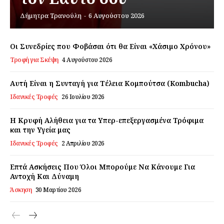
Δήμητρα Τρανούλη
-
6 Αυγούστου 2026
Εγγραφείτε τώρα!
Οι Συνεδρίες που Φοβάσαι ότι θα Είναι «Χάσιμο Χρόνου»
Τροφή για Σκέψη
4 Αυγούστου 2026
Daily Food
Αυτή Είναι η Συνταγή για Τέλεια Κομπούτσα (Kombucha)
Ιδανικές Τροφές
26 Ιουλίου 2026
Σχετικά με εμάς
Αποποίηση Ευθυνών
Η Κρυφή Αλήθεια για τα Υπερ-επεξεργασμένα Τρόφιμα
Ο λογαριασμός μου
και την Υγεία μας
Ιδανικές Τροφές
2 Απριλίου 2026
Επικοινωνία
Επτά Ασκήσεις Που Όλοι Μπορούμε Να Κάνουμε Για
Αντοχή Και Δύναμη
Άσκηση
30 Μαρτίου 2026