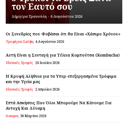
τον Εαυτό σου
Εγγραφείτε τώρα!
Δήμητρα Τρανούλη
-
6 Αυγούστου 2026
Οι Συνεδρίες που Φοβάσαι ότι θα Είναι «Χάσιμο Χρόνου»
Τροφή για Σκέψη
4 Αυγούστου 2026
Daily Food
Αυτή Είναι η Συνταγή για Τέλεια Κομπούτσα (Kombucha)
Σχετικά με εμάς
Ιδανικές Τροφές
26 Ιουλίου 2026
Αποποίηση Ευθυνών
Η Κρυφή Αλήθεια για τα Υπερ-επεξεργασμένα Τρόφιμα
Ο λογαριασμός μου
και την Υγεία μας
Επικοινωνία
Ιδανικές Τροφές
2 Απριλίου 2026
Επτά Ασκήσεις Που Όλοι Μπορούμε Να Κάνουμε Για
Αντοχή Και Δύναμη
Άσκηση
30 Μαρτίου 2026