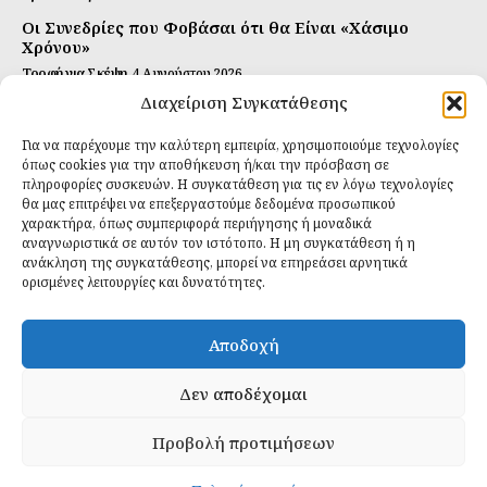
Οι Συνεδρίες που Φοβάσαι ότι θα Είναι «Χάσιμο
Χρόνου»
Τροφή για Σκέψη
4 Αυγούστου 2026
Διαχείριση Συγκατάθεσης
Αυτή Είναι η Συνταγή για Τέλεια Κομπούτσα
(Kombucha)
Για να παρέχουμε την καλύτερη εμπειρία, χρησιμοποιούμε τεχνολογίες
Ιδανικές Τροφές
26 Ιουλίου 2026
όπως cookies για την αποθήκευση ή/και την πρόσβαση σε
πληροφορίες συσκευών. Η συγκατάθεση για τις εν λόγω τεχνολογίες
θα μας επιτρέψει να επεξεργαστούμε δεδομένα προσωπικού
Εγγραφείτε
χαρακτήρα, όπως συμπεριφορά περιήγησης ή μοναδικά
αναγνωριστικά σε αυτόν τον ιστότοπο. Η μη συγκατάθεση ή η
ανάκληση της συγκατάθεσης, μπορεί να επηρεάσει αρνητικά
ορισμένες λειτουργίες και δυνατότητες.
ΕΓΓΡΑΦΉ
Αποδοχή
Έχω διαβάσει και δέχομαι την
πολιτική απορρήτου
.
Δεν αποδέχομαι
Προβολή προτιμήσεων
Daily Food © 2024 All Rights Reserved. Powered by
Fos