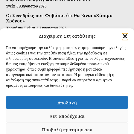
Υγεία
6 Αυγούστου 2026
Οι Συνεδρίες που Φοβάσαι ότι θα Είναι «Χάσιμο
Χρόνου»
Τροφή για Σκέψη
4 Αυγούστου 2026
Διαχείριση Συγκατάθεσης
Αυτή Είναι η Συνταγή για Τέλεια Κομπούτσα
(Kombucha)
Για να παρέχουμε την καλύτερη εμπειρία, χρησιμοποιούμε τεχνολογίες
Ιδανικές Τροφές
26 Ιουλίου 2026
όπως cookies για την αποθήκευση ή/και την πρόσβαση σε
πληροφορίες συσκευών. Η συγκατάθεση για τις εν λόγω τεχνολογίες
θα μας επιτρέψει να επεξεργαστούμε δεδομένα προσωπικού
Εγγραφείτε
χαρακτήρα, όπως συμπεριφορά περιήγησης ή μοναδικά
αναγνωριστικά σε αυτόν τον ιστότοπο. Η μη συγκατάθεση ή η
ανάκληση της συγκατάθεσης, μπορεί να επηρεάσει αρνητικά
ορισμένες λειτουργίες και δυνατότητες.
ΕΓΓΡΑΦΉ
Αποδοχή
Έχω διαβάσει και δέχομαι την
πολιτική απορρήτου
.
Δεν αποδέχομαι
Προβολή προτιμήσεων