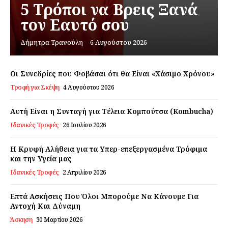
5 Τρόποι να Βρεις Ξανά
τον Εαυτό σου
Εγγραφείτε τώρα!
Δήμητρα Τρανούλη
-
6 Αυγούστου 2026
Οι Συνεδρίες που Φοβάσαι ότι θα Είναι «Χάσιμο Χρόνου»
Daily Food
Τροφή για Σκέψη
4 Αυγούστου 2026
Αυτή Είναι η Συνταγή για Τέλεια Κομπούτσα (Kombucha)
Σχετικά με εμάς
Ιδανικές Τροφές
26 Ιουλίου 2026
Αποποίηση Ευθυνών
Ο λογαριασμός μου
Η Κρυφή Αλήθεια για τα Υπερ-επεξεργασμένα Τρόφιμα
και την Υγεία μας
Επικοινωνία
Ιδανικές Τροφές
2 Απριλίου 2026
Επτά Ασκήσεις Που Όλοι Μπορούμε Να Κάνουμε Για
Αντοχή Και Δύναμη
Άσκηση
30 Μαρτίου 2026