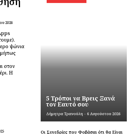
σθηση
ου 2026
Apps
ουμε).
τερο ψώνια
 μήπως
ι στον
έρι. Η
5 Τρόποι να Βρεις Ξανά
τον Εαυτό σου
Δήμητρα Τρανούλη
-
6 Αυγούστου 2026
025
Οι Συνεδρίες που Φοβάσαι ότι θα Είναι