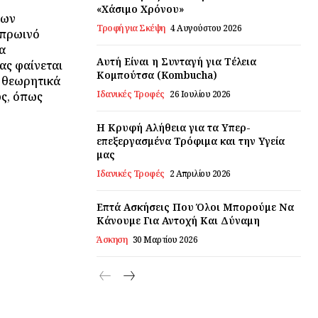
«Χάσιμο Χρόνου»
των
Τροφή για Σκέψη
4 Αυγούστου 2026
 πρωινό
α
Αυτή Είναι η Συνταγή για Τέλεια
ας φαίνεται
Κομπούτσα (Kombucha)
ς θεωρητικά
Ιδανικές Τροφές
26 Ιουλίου 2026
ως, όπως
Η Κρυφή Αλήθεια για τα Υπερ-
επεξεργασμένα Τρόφιμα και την Υγεία
μας
Ιδανικές Τροφές
2 Απριλίου 2026
Επτά Ασκήσεις Που Όλοι Μπορούμε Να
Κάνουμε Για Αντοχή Και Δύναμη
Άσκηση
30 Μαρτίου 2026