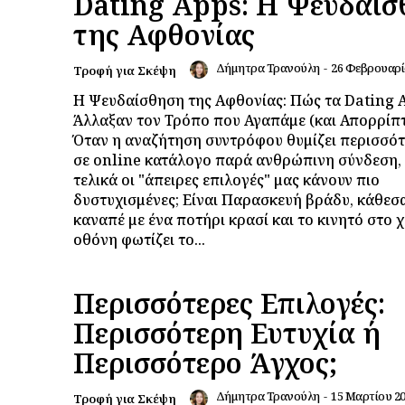
Dating Apps: Η Ψευδαί
της Αφθονίας
Δήμητρα Τρανούλη
-
26 Φεβρουαρί
Τροφή για Σκέψη
Η Ψευδαίσθηση της Αφθονίας: Πώς τα Dating 
Άλλαξαν τον Τρόπο που Αγαπάμε (και Απορρίπτ
Όταν η αναζήτηση συντρόφου θυμίζει περισσό
σε online κατάλογο παρά ανθρώπινη σύνδεση,
τελικά οι "άπειρες επιλογές" μας κάνουν πιο
δυστυχισμένες; Είναι Παρασκευή βράδυ, κάθεσα
καναπέ με ένα ποτήρι κρασί και το κινητό στο χ
οθόνη φωτίζει το...
Περισσότερες Επιλογές:
Περισσότερη Ευτυχία ή
Περισσότερο Άγχος;
Δήμητρα Τρανούλη
-
15 Μαρτίου 2
Τροφή για Σκέψη