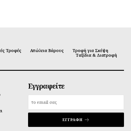
κές Τροφές
Απώλεια Βάρους
Τροφή για Σκέψη
Ταξίδια & Διατροφή
Εγγραφείτε
υ
αι
ΕΓΓΡΑΦΉ