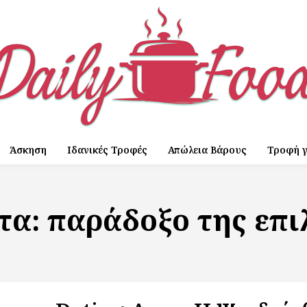
Άσκηση
Ιδανικές Τροφές
Απώλεια Βάρους
Τροφή γ
έτα:
παράδοξο της επι