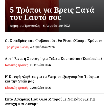
5 Τρόποι να Βρεις Ξανά
τον Εαυτό σου
Εγγραφείτε τώρα!
Δήμητρα Τρανούλη
-
6 Αυγούστου 2026
Οι Συνεδρίες που Φοβάσαι ότι θα Είναι «Χάσιμο Χρόνου»
Daily Food
Τροφή για Σκέψη
4 Αυγούστου 2026
Σχετικά με εμάς
Αυτή Είναι η Συνταγή για Τέλεια Κομπούτσα (Kombucha)
Αποποίηση Ευθυνών
Ιδανικές Τροφές
26 Ιουλίου 2026
Ο λογαριασμός μου
Η Κρυφή Αλήθεια για τα Υπερ-επεξεργασμένα Τρόφιμα
Επικοινωνία
και την Υγεία μας
Ιδανικές Τροφές
2 Απριλίου 2026
Επτά Ασκήσεις Που Όλοι Μπορούμε Να Κάνουμε Για
Αντοχή Και Δύναμη