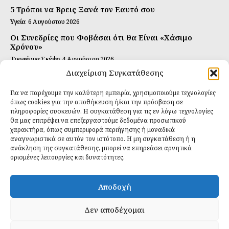
5 Τρόποι να Βρεις Ξανά τον Εαυτό σου
Υγεία
6 Αυγούστου 2026
Οι Συνεδρίες που Φοβάσαι ότι θα Είναι «Χάσιμο
Χρόνου»
Τροφή για Σκέψη
4 Αυγούστου 2026
Διαχείριση Συγκατάθεσης
Αυτή Είναι η Συνταγή για Τέλεια Κομπούτσα
(Kombucha)
Για να παρέχουμε την καλύτερη εμπειρία, χρησιμοποιούμε τεχνολογίες
Ιδανικές Τροφές
26 Ιουλίου 2026
όπως cookies για την αποθήκευση ή/και την πρόσβαση σε
πληροφορίες συσκευών. Η συγκατάθεση για τις εν λόγω τεχνολογίες
θα μας επιτρέψει να επεξεργαστούμε δεδομένα προσωπικού
Εγγραφείτε
χαρακτήρα, όπως συμπεριφορά περιήγησης ή μοναδικά
αναγνωριστικά σε αυτόν τον ιστότοπο. Η μη συγκατάθεση ή η
ανάκληση της συγκατάθεσης, μπορεί να επηρεάσει αρνητικά
ορισμένες λειτουργίες και δυνατότητες.
ΕΓΓΡΑΦΉ
Αποδοχή
Έχω διαβάσει και δέχομαι την
πολιτική απορρήτου
.
Δεν αποδέχομαι