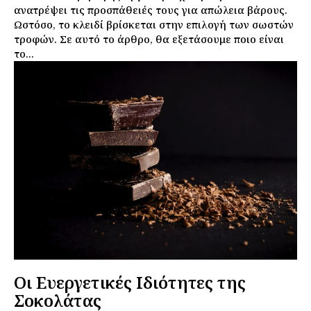
ανατρέψει τις προσπάθειές τους για απώλεια βάρους.
Ωστόσο, το κλειδί βρίσκεται στην επιλογή των σωστών
τροφών. Σε αυτό το άρθρο, θα εξετάσουμε ποιο είναι
το...
Εγγραφείτε τώρα!
Daily Food
Οι Ευεργετικές Ιδιότητες της
Σοκολάτας
Σχετικά με εμάς