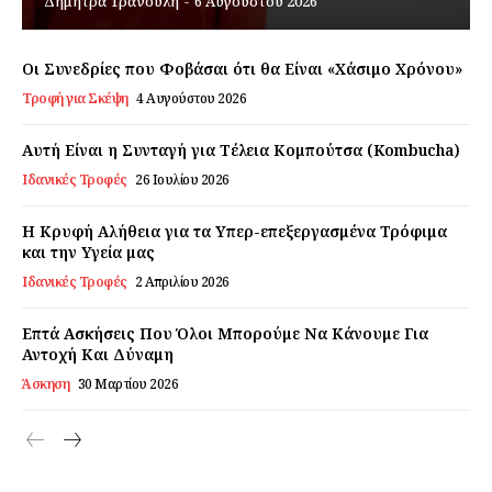
Δήμητρα Τρανούλη
-
6 Αυγούστου 2026
Εγγραφείτε τώρα!
Οι Συνεδρίες που Φοβάσαι ότι θα Είναι «Χάσιμο Χρόνου»
Τροφή για Σκέψη
4 Αυγούστου 2026
Daily Food
Αυτή Είναι η Συνταγή για Τέλεια Κομπούτσα (Kombucha)
Ιδανικές Τροφές
26 Ιουλίου 2026
Σχετικά με εμάς
Η Κρυφή Αλήθεια για τα Υπερ-επεξεργασμένα Τρόφιμα
Αποποίηση Ευθυνών
και την Υγεία μας
Ο λογαριασμός μου
Ιδανικές Τροφές
2 Απριλίου 2026
Επικοινωνία
Επτά Ασκήσεις Που Όλοι Μπορούμε Να Κάνουμε Για
Αντοχή Και Δύναμη
Άσκηση
30 Μαρτίου 2026