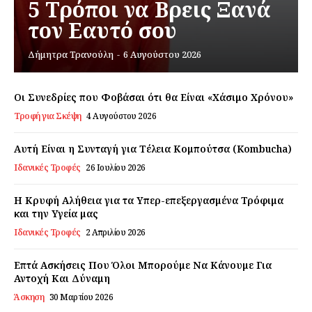
5 Τρόποι να Βρεις Ξανά
τον Εαυτό σου
Εγγραφείτε τώρα!
Δήμητρα Τρανούλη
-
6 Αυγούστου 2026
Οι Συνεδρίες που Φοβάσαι ότι θα Είναι «Χάσιμο Χρόνου»
Τροφή για Σκέψη
4 Αυγούστου 2026
Daily Food
Αυτή Είναι η Συνταγή για Τέλεια Κομπούτσα (Kombucha)
Σχετικά με εμάς
Ιδανικές Τροφές
26 Ιουλίου 2026
Αποποίηση Ευθυνών
Ο λογαριασμός μου
Η Κρυφή Αλήθεια για τα Υπερ-επεξεργασμένα Τρόφιμα
και την Υγεία μας
Επικοινωνία
Ιδανικές Τροφές
2 Απριλίου 2026
Επτά Ασκήσεις Που Όλοι Μπορούμε Να Κάνουμε Για
Αντοχή Και Δύναμη
Άσκηση
30 Μαρτίου 2026