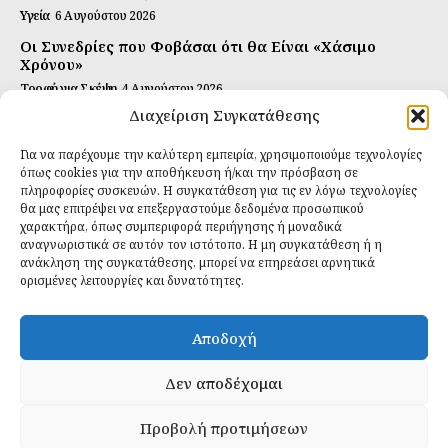
Υγεία
6 Αυγούστου 2026
Οι Συνεδρίες που Φοβάσαι ότι θα Είναι «Χάσιμο
Χρόνου»
Τροφή για Σκέψη
4 Αυγούστου 2026
Διαχείριση Συγκατάθεσης
Αυτή Είναι η Συνταγή για Τέλεια Κομπούτσα
(Kombucha)
Για να παρέχουμε την καλύτερη εμπειρία, χρησιμοποιούμε τεχνολογίες
Ιδανικές Τροφές
26 Ιουλίου 2026
όπως cookies για την αποθήκευση ή/και την πρόσβαση σε
πληροφορίες συσκευών. Η συγκατάθεση για τις εν λόγω τεχνολογίες
θα μας επιτρέψει να επεξεργαστούμε δεδομένα προσωπικού
Εγγραφείτε
χαρακτήρα, όπως συμπεριφορά περιήγησης ή μοναδικά
αναγνωριστικά σε αυτόν τον ιστότοπο. Η μη συγκατάθεση ή η
ανάκληση της συγκατάθεσης, μπορεί να επηρεάσει αρνητικά
ορισμένες λειτουργίες και δυνατότητες.
ΕΓΓΡΑΦΉ
Αποδοχή
Έχω διαβάσει και δέχομαι την
πολιτική απορρήτου
.
Δεν αποδέχομαι
Προβολή προτιμήσεων