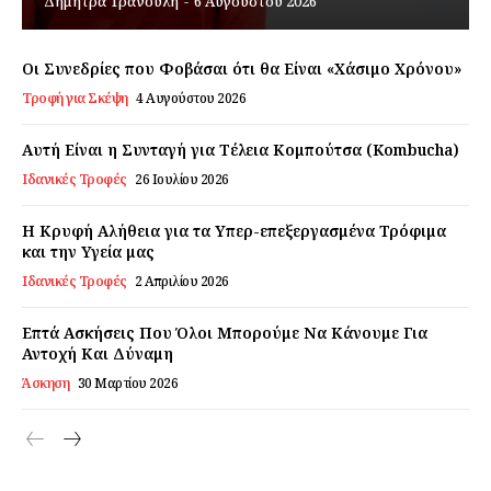
Δήμητρα Τρανούλη
-
6 Αυγούστου 2026
Εγγραφείτε τώρα!
Οι Συνεδρίες που Φοβάσαι ότι θα Είναι «Χάσιμο Χρόνου»
Τροφή για Σκέψη
4 Αυγούστου 2026
Daily Food
Αυτή Είναι η Συνταγή για Τέλεια Κομπούτσα (Kombucha)
Ιδανικές Τροφές
26 Ιουλίου 2026
Σχετικά με εμάς
Η Κρυφή Αλήθεια για τα Υπερ-επεξεργασμένα Τρόφιμα
Αποποίηση Ευθυνών
και την Υγεία μας
Ο λογαριασμός μου
Ιδανικές Τροφές
2 Απριλίου 2026
Επικοινωνία
Επτά Ασκήσεις Που Όλοι Μπορούμε Να Κάνουμε Για
Αντοχή Και Δύναμη
Άσκηση
30 Μαρτίου 2026