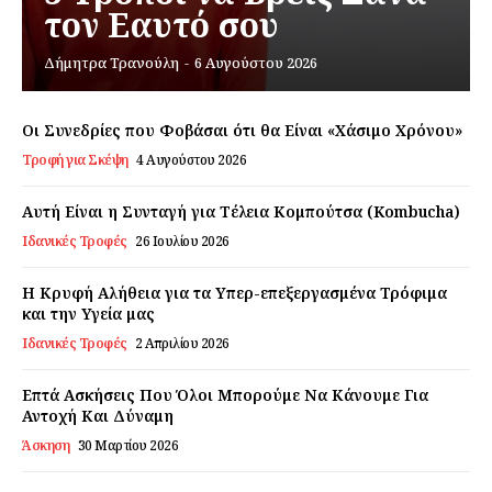
τον Εαυτό σου
Εγγραφείτε τώρα!
Δήμητρα Τρανούλη
-
6 Αυγούστου 2026
Οι Συνεδρίες που Φοβάσαι ότι θα Είναι «Χάσιμο Χρόνου»
Τροφή για Σκέψη
4 Αυγούστου 2026
Daily Food
Αυτή Είναι η Συνταγή για Τέλεια Κομπούτσα (Kombucha)
Σχετικά με εμάς
Ιδανικές Τροφές
26 Ιουλίου 2026
Αποποίηση Ευθυνών
Η Κρυφή Αλήθεια για τα Υπερ-επεξεργασμένα Τρόφιμα
Ο λογαριασμός μου
και την Υγεία μας
Επικοινωνία
Ιδανικές Τροφές
2 Απριλίου 2026
Επτά Ασκήσεις Που Όλοι Μπορούμε Να Κάνουμε Για
Αντοχή Και Δύναμη
Άσκηση
30 Μαρτίου 2026