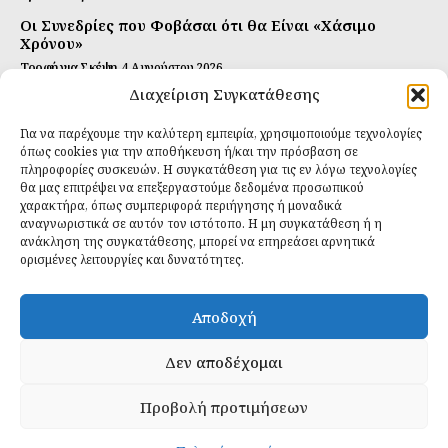
Οι Συνεδρίες που Φοβάσαι ότι θα Είναι «Χάσιμο
Χρόνου»
Τροφή για Σκέψη
4 Αυγούστου 2026
Διαχείριση Συγκατάθεσης
Αυτή Είναι η Συνταγή για Τέλεια Κομπούτσα
(Kombucha)
Για να παρέχουμε την καλύτερη εμπειρία, χρησιμοποιούμε τεχνολογίες
Ιδανικές Τροφές
26 Ιουλίου 2026
όπως cookies για την αποθήκευση ή/και την πρόσβαση σε
πληροφορίες συσκευών. Η συγκατάθεση για τις εν λόγω τεχνολογίες
θα μας επιτρέψει να επεξεργαστούμε δεδομένα προσωπικού
Εγγραφείτε
χαρακτήρα, όπως συμπεριφορά περιήγησης ή μοναδικά
αναγνωριστικά σε αυτόν τον ιστότοπο. Η μη συγκατάθεση ή η
ανάκληση της συγκατάθεσης, μπορεί να επηρεάσει αρνητικά
ορισμένες λειτουργίες και δυνατότητες.
ΕΓΓΡΑΦΉ
Αποδοχή
Έχω διαβάσει και δέχομαι την
πολιτική απορρήτου
.
Δεν αποδέχομαι
Προβολή προτιμήσεων
Daily Food © 2024 All Rights Reserved. Powered by
Fos