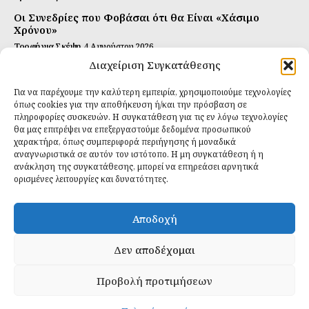
Οι Συνεδρίες που Φοβάσαι ότι θα Είναι «Χάσιμο
Χρόνου»
Τροφή για Σκέψη
4 Αυγούστου 2026
Διαχείριση Συγκατάθεσης
Αυτή Είναι η Συνταγή για Τέλεια Κομπούτσα
(Kombucha)
Για να παρέχουμε την καλύτερη εμπειρία, χρησιμοποιούμε τεχνολογίες
Ιδανικές Τροφές
26 Ιουλίου 2026
όπως cookies για την αποθήκευση ή/και την πρόσβαση σε
πληροφορίες συσκευών. Η συγκατάθεση για τις εν λόγω τεχνολογίες
θα μας επιτρέψει να επεξεργαστούμε δεδομένα προσωπικού
Εγγραφείτε
χαρακτήρα, όπως συμπεριφορά περιήγησης ή μοναδικά
αναγνωριστικά σε αυτόν τον ιστότοπο. Η μη συγκατάθεση ή η
ανάκληση της συγκατάθεσης, μπορεί να επηρεάσει αρνητικά
ορισμένες λειτουργίες και δυνατότητες.
ΕΓΓΡΑΦΉ
Αποδοχή
Έχω διαβάσει και δέχομαι την
πολιτική απορρήτου
.
Δεν αποδέχομαι
Προβολή προτιμήσεων
Daily Food © 2024 All Rights Reserved. Powered by
Fos