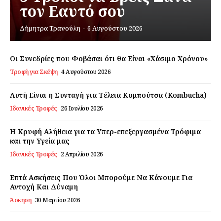
τον Εαυτό σου
Εγγραφείτε τώρα!
Δήμητρα Τρανούλη
-
6 Αυγούστου 2026
Οι Συνεδρίες που Φοβάσαι ότι θα Είναι «Χάσιμο Χρόνου»
Τροφή για Σκέψη
4 Αυγούστου 2026
Daily Food
Αυτή Είναι η Συνταγή για Τέλεια Κομπούτσα (Kombucha)
Σχετικά με εμάς
Ιδανικές Τροφές
26 Ιουλίου 2026
Αποποίηση Ευθυνών
Η Κρυφή Αλήθεια για τα Υπερ-επεξεργασμένα Τρόφιμα
Ο λογαριασμός μου
και την Υγεία μας
Επικοινωνία
Ιδανικές Τροφές
2 Απριλίου 2026
Επτά Ασκήσεις Που Όλοι Μπορούμε Να Κάνουμε Για
Αντοχή Και Δύναμη
Άσκηση
30 Μαρτίου 2026