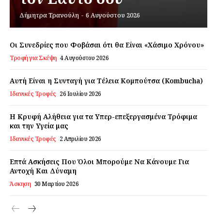
Δήμητρα Τρανούλη
-
6 Αυγούστου 2026
Εγγραφείτε τώρα!
Οι Συνεδρίες που Φοβάσαι ότι θα Είναι «Χάσιμο Χρόνου»
Τροφή για Σκέψη
4 Αυγούστου 2026
Daily Food
Αυτή Είναι η Συνταγή για Τέλεια Κομπούτσα (Kombucha)
Ιδανικές Τροφές
26 Ιουλίου 2026
Σχετικά με εμάς
Αποποίηση Ευθυνών
Η Κρυφή Αλήθεια για τα Υπερ-επεξεργασμένα Τρόφιμα
Ο λογαριασμός μου
και την Υγεία μας
Ιδανικές Τροφές
2 Απριλίου 2026
Επικοινωνία
Επτά Ασκήσεις Που Όλοι Μπορούμε Να Κάνουμε Για
Αντοχή Και Δύναμη
Άσκηση
30 Μαρτίου 2026