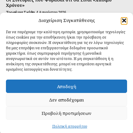
Χρόνου»
Τροφή για Σκέψη
4 Αυγούστου 2026
Διαχείριση Συγκατάθεσης
Αυτή Είναι η Συνταγή για Τέλεια Κομπούτσα
(Kombucha)
Για να παρέχουμε την καλύτερη εμπειρία, χρησιμοποιούμε τεχνολογίες
Ιδανικές Τροφές
26 Ιουλίου 2026
όπως cookies για την αποθήκευση ή/και την πρόσβαση σε
πληροφορίες συσκευών. Η συγκατάθεση για τις εν λόγω τεχνολογίες
θα μας επιτρέψει να επεξεργαστούμε δεδομένα προσωπικού
Εγγραφείτε
χαρακτήρα, όπως συμπεριφορά περιήγησης ή μοναδικά
αναγνωριστικά σε αυτόν τον ιστότοπο. Η μη συγκατάθεση ή η
ανάκληση της συγκατάθεσης, μπορεί να επηρεάσει αρνητικά
ορισμένες λειτουργίες και δυνατότητες.
ΕΓΓΡΑΦΉ
Αποδοχή
Έχω διαβάσει και δέχομαι την
πολιτική απορρήτου
.
Δεν αποδέχομαι
Προβολή προτιμήσεων
Daily Food © 2024 All Rights Reserved. Powered by
Fos
Creative
.
Πολιτική απορρήτου