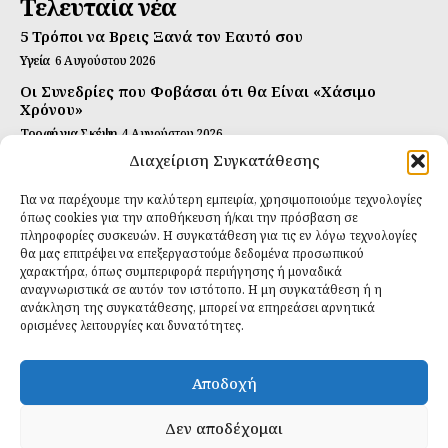
Τελευταία νέα
5 Τρόποι να Βρεις Ξανά τον Εαυτό σου
Υγεία
6 Αυγούστου 2026
Οι Συνεδρίες που Φοβάσαι ότι θα Είναι «Χάσιμο
Χρόνου»
Τροφή για Σκέψη
4 Αυγούστου 2026
Διαχείριση Συγκατάθεσης
Αυτή Είναι η Συνταγή για Τέλεια Κομπούτσα
(Kombucha)
Για να παρέχουμε την καλύτερη εμπειρία, χρησιμοποιούμε τεχνολογίες
Ιδανικές Τροφές
26 Ιουλίου 2026
όπως cookies για την αποθήκευση ή/και την πρόσβαση σε
πληροφορίες συσκευών. Η συγκατάθεση για τις εν λόγω τεχνολογίες
Εγγραφείτε
θα μας επιτρέψει να επεξεργαστούμε δεδομένα προσωπικού
χαρακτήρα, όπως συμπεριφορά περιήγησης ή μοναδικά
αναγνωριστικά σε αυτόν τον ιστότοπο. Η μη συγκατάθεση ή η
ανάκληση της συγκατάθεσης, μπορεί να επηρεάσει αρνητικά
ορισμένες λειτουργίες και δυνατότητες.
ΕΓΓΡΑΦΉ
Αποδοχή
Έχω διαβάσει και δέχομαι την
πολιτική απορρήτου
.
Δεν αποδέχομαι