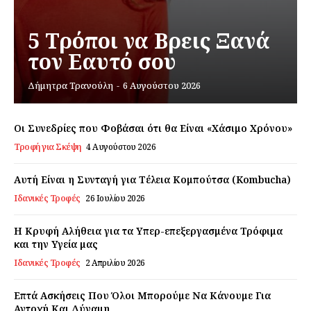
Σχετικά με εμάς
5 Τρόποι να Βρεις Ξανά
Αποποίηση Ευθυνών
τον Εαυτό σου
Ο λογαριασμός μου
Επικοινωνία
Δήμητρα Τρανούλη
-
6 Αυγούστου 2026
Οι Συνεδρίες που Φοβάσαι ότι θα Είναι «Χάσιμο Χρόνου»
Τροφή για Σκέψη
4 Αυγούστου 2026
Αυτή Είναι η Συνταγή για Τέλεια Κομπούτσα (Kombucha)
Ιδανικές Τροφές
26 Ιουλίου 2026
Η Κρυφή Αλήθεια για τα Υπερ-επεξεργασμένα Τρόφιμα
και την Υγεία μας
Ιδανικές Τροφές
2 Απριλίου 2026
Επτά Ασκήσεις Που Όλοι Μπορούμε Να Κάνουμε Για
Αντοχή Και Δύναμη