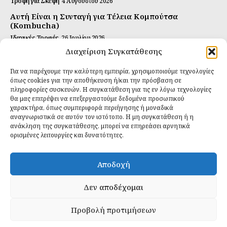
Τροφή για Σκέψη
4 Αυγούστου 2026
Αυτή Είναι η Συνταγή για Τέλεια Κομπούτσα
(Kombucha)
Ιδανικές Τροφές
26 Ιουλίου 2026
Διαχείριση Συγκατάθεσης
Η Κρυφή Αλήθεια για τα Υπερ-επεξεργασμένα
Τρόφιμα και την Υγεία μας
Για να παρέχουμε την καλύτερη εμπειρία, χρησιμοποιούμε τεχνολογίες
Ιδανικές Τροφές
2 Απριλίου 2026
όπως cookies για την αποθήκευση ή/και την πρόσβαση σε
πληροφορίες συσκευών. Η συγκατάθεση για τις εν λόγω τεχνολογίες
θα μας επιτρέψει να επεξεργαστούμε δεδομένα προσωπικού
Εγγραφείτε
χαρακτήρα, όπως συμπεριφορά περιήγησης ή μοναδικά
αναγνωριστικά σε αυτόν τον ιστότοπο. Η μη συγκατάθεση ή η
ανάκληση της συγκατάθεσης, μπορεί να επηρεάσει αρνητικά
ορισμένες λειτουργίες και δυνατότητες.
ΕΓΓΡΑΦΉ
Αποδοχή
Έχω διαβάσει και δέχομαι την
πολιτική απορρήτου
.
Δεν αποδέχομαι
Προβολή προτιμήσεων
Daily Food © 2024 All Rights Reserved. Powered by
Fos