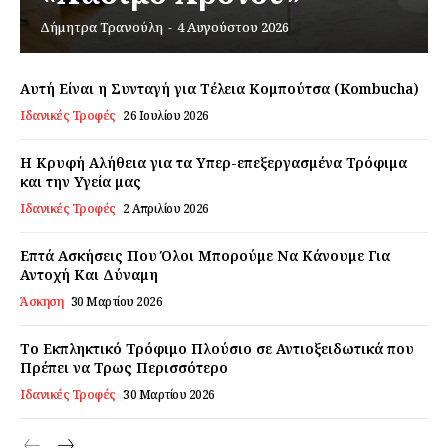
Δήμητρα Τρανούλη
-
4 Αυγούστου 2026
Εγγραφείτε τώρα!
Αυτή Είναι η Συνταγή για Τέλεια Κομπούτσα (Kombucha)
Ιδανικές Τροφές
26 Ιουλίου 2026
Daily Food
Η Κρυφή Αλήθεια για τα Υπερ-επεξεργασμένα Τρόφιμα
και την Υγεία μας
Ιδανικές Τροφές
2 Απριλίου 2026
Σχετικά με εμάς
Αποποίηση Ευθυνών
Επτά Ασκήσεις Που Όλοι Μπορούμε Να Κάνουμε Για
Αντοχή Και Δύναμη
Ο λογαριασμός μου
Άσκηση
30 Μαρτίου 2026
Επικοινωνία
Το Εκπληκτικό Τρόφιμο Πλούσιο σε Αντιοξειδωτικά που
Πρέπει να Τρως Περισσότερο
Ιδανικές Τροφές
30 Μαρτίου 2026