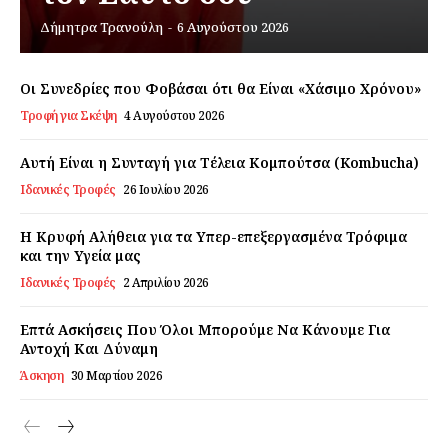
Δήμητρα Τρανούλη
-
6 Αυγούστου 2026
Εγγραφείτε τώρα!
Οι Συνεδρίες που Φοβάσαι ότι θα Είναι «Χάσιμο Χρόνου»
Τροφή για Σκέψη
4 Αυγούστου 2026
Daily Food
Αυτή Είναι η Συνταγή για Τέλεια Κομπούτσα (Kombucha)
Ιδανικές Τροφές
26 Ιουλίου 2026
Σχετικά με εμάς
Αποποίηση Ευθυνών
Η Κρυφή Αλήθεια για τα Υπερ-επεξεργασμένα Τρόφιμα
και την Υγεία μας
Ο λογαριασμός μου
Ιδανικές Τροφές
2 Απριλίου 2026
Επικοινωνία
Επτά Ασκήσεις Που Όλοι Μπορούμε Να Κάνουμε Για
Αντοχή Και Δύναμη
Άσκηση
30 Μαρτίου 2026