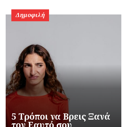
Δημοφιλή
5 Τρόποι να Βρεις Ξανά
τον Εαυτό σου