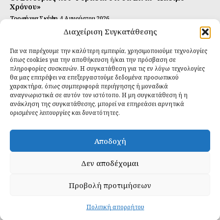
Χρόνου»
Τροφή για Σκέψη
4 Αυγούστου 2026
Διαχείριση Συγκατάθεσης
Αυτή Είναι η Συνταγή για Τέλεια Κομπούτσα
(Kombucha)
Για να παρέχουμε την καλύτερη εμπειρία, χρησιμοποιούμε τεχνολογίες
Ιδανικές Τροφές
26 Ιουλίου 2026
όπως cookies για την αποθήκευση ή/και την πρόσβαση σε
πληροφορίες συσκευών. Η συγκατάθεση για τις εν λόγω τεχνολογίες
θα μας επιτρέψει να επεξεργαστούμε δεδομένα προσωπικού
Εγγραφείτε
χαρακτήρα, όπως συμπεριφορά περιήγησης ή μοναδικά
αναγνωριστικά σε αυτόν τον ιστότοπο. Η μη συγκατάθεση ή η
ανάκληση της συγκατάθεσης, μπορεί να επηρεάσει αρνητικά
ορισμένες λειτουργίες και δυνατότητες.
ΕΓΓΡΑΦΉ
Αποδοχή
Έχω διαβάσει και δέχομαι την
πολιτική απορρήτου
.
Δεν αποδέχομαι
Προβολή προτιμήσεων
Daily Food © 2024 All Rights Reserved. Powered by
Fos
Creative
.
Πολιτική απορρήτου