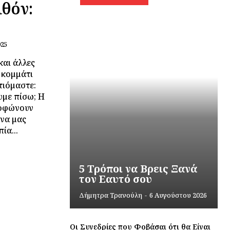
λθόν:
025
και άλλες
 κομμάτι
τιόμαστε:
υμε πίσω; Η
ορφώνουν
να μας
ία...
5 Τρόποι να Βρεις Ξανά
τον Εαυτό σου
Δήμητρα Τρανούλη
-
6 Αυγούστου 2026
Οι Συνεδρίες που Φοβάσαι ότι θα Είναι