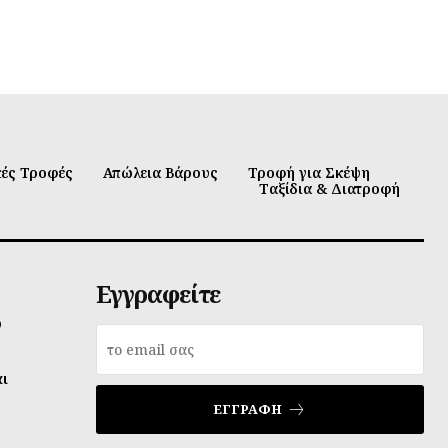
κές Τροφές
Απώλεια Βάρους
Τροφή για Σκέψη
Ταξίδια & Διατροφή
Εγγραφείτε
υ
αι
ΕΓΓΡΑΦΉ