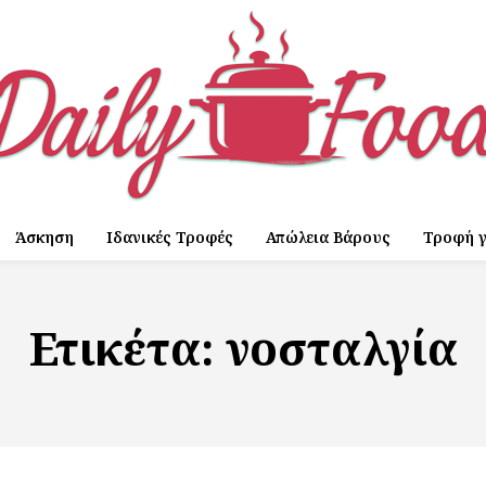
Άσκηση
Ιδανικές Τροφές
Απώλεια Βάρους
Τροφή γ
Ετικέτα:
νοσταλγία