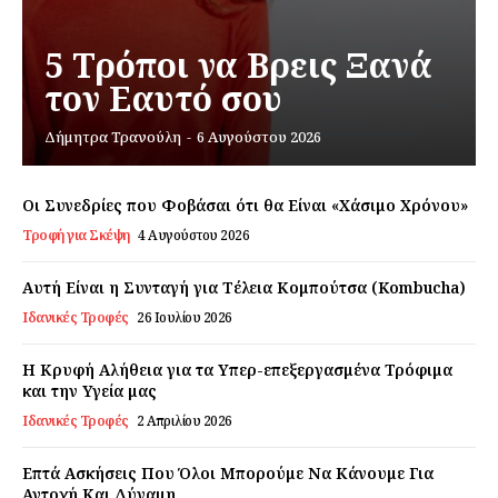
Σχετικά με εμάς
5 Τρόποι να Βρεις Ξανά
Αποποίηση Ευθυνών
τον Εαυτό σου
Ο λογαριασμός μου
Επικοινωνία
Δήμητρα Τρανούλη
-
6 Αυγούστου 2026
Οι Συνεδρίες που Φοβάσαι ότι θα Είναι «Χάσιμο Χρόνου»
Τροφή για Σκέψη
4 Αυγούστου 2026
Αυτή Είναι η Συνταγή για Τέλεια Κομπούτσα (Kombucha)
Ιδανικές Τροφές
26 Ιουλίου 2026
Η Κρυφή Αλήθεια για τα Υπερ-επεξεργασμένα Τρόφιμα
και την Υγεία μας
Ιδανικές Τροφές
2 Απριλίου 2026
Επτά Ασκήσεις Που Όλοι Μπορούμε Να Κάνουμε Για
Αντοχή Και Δύναμη