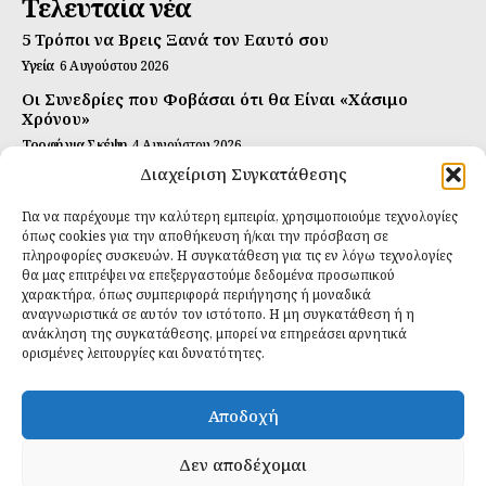
Τελευταία νέα
5 Τρόποι να Βρεις Ξανά τον Εαυτό σου
Υγεία
6 Αυγούστου 2026
Οι Συνεδρίες που Φοβάσαι ότι θα Είναι «Χάσιμο
Χρόνου»
Τροφή για Σκέψη
4 Αυγούστου 2026
Διαχείριση Συγκατάθεσης
Αυτή Είναι η Συνταγή για Τέλεια Κομπούτσα
(Kombucha)
Για να παρέχουμε την καλύτερη εμπειρία, χρησιμοποιούμε τεχνολογίες
Ιδανικές Τροφές
26 Ιουλίου 2026
όπως cookies για την αποθήκευση ή/και την πρόσβαση σε
πληροφορίες συσκευών. Η συγκατάθεση για τις εν λόγω τεχνολογίες
Εγγραφείτε
θα μας επιτρέψει να επεξεργαστούμε δεδομένα προσωπικού
χαρακτήρα, όπως συμπεριφορά περιήγησης ή μοναδικά
αναγνωριστικά σε αυτόν τον ιστότοπο. Η μη συγκατάθεση ή η
ανάκληση της συγκατάθεσης, μπορεί να επηρεάσει αρνητικά
ορισμένες λειτουργίες και δυνατότητες.
ΕΓΓΡΑΦΉ
Αποδοχή
Έχω διαβάσει και δέχομαι την
πολιτική απορρήτου
.
Δεν αποδέχομαι