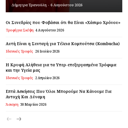
Δήμητρα Τρανούλη
-
6 Αυγούστου 2026
Εγγραφείτε τώρα!
Οι Συνεδρίες που Φοβάσαι ότι θα Είναι «Χάσιμο Χρόνου»
Τροφή για Σκέψη
4 Αυγούστου 2026
Daily Food
Αυτή Είναι η Συνταγή για Τέλεια Κομπούτσα (Kombucha)
Ιδανικές Τροφές
26 Ιουλίου 2026
Σχετικά με εμάς
Αποποίηση Ευθυνών
Η Κρυφή Αλήθεια για τα Υπερ-επεξεργασμένα Τρόφιμα
και την Υγεία μας
Ο λογαριασμός μου
Ιδανικές Τροφές
2 Απριλίου 2026
Επικοινωνία
Επτά Ασκήσεις Που Όλοι Μπορούμε Να Κάνουμε Για
Αντοχή Και Δύναμη
Άσκηση
30 Μαρτίου 2026