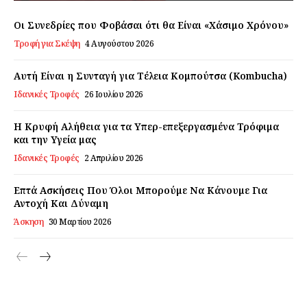
Εγγραφείτε τώρα!
Οι Συνεδρίες που Φοβάσαι ότι θα Είναι «Χάσιμο Χρόνου»
Τροφή για Σκέψη
4 Αυγούστου 2026
Αυτή Είναι η Συνταγή για Τέλεια Κομπούτσα (Kombucha)
Daily Food
Ιδανικές Τροφές
26 Ιουλίου 2026
Σχετικά με εμάς
Η Κρυφή Αλήθεια για τα Υπερ-επεξεργασμένα Τρόφιμα
Αποποίηση Ευθυνών
και την Υγεία μας
Ο λογαριασμός μου
Ιδανικές Τροφές
2 Απριλίου 2026
Επικοινωνία
Επτά Ασκήσεις Που Όλοι Μπορούμε Να Κάνουμε Για
Αντοχή Και Δύναμη
Άσκηση
30 Μαρτίου 2026