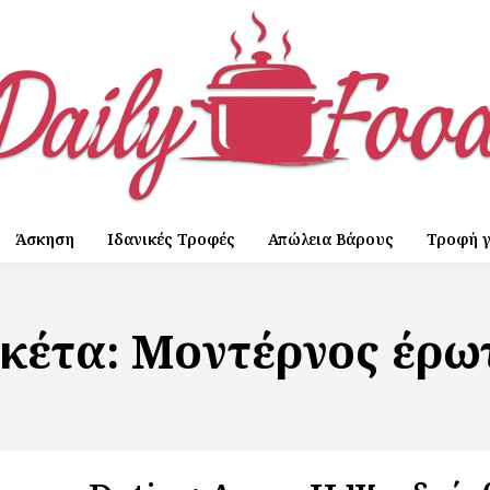
Άσκηση
Ιδανικές Τροφές
Απώλεια Βάρους
Τροφή γ
ικέτα:
Μοντέρνος έρω