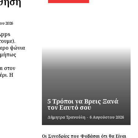
σθηση
ου 2026
Apps
ουμε).
τερο ψώνια
 μήπως
ι στον
έρι. Η
5 Τρόποι να Βρεις Ξανά
τον Εαυτό σου
Δήμητρα Τρανούλη
-
6 Αυγούστου 2026
Οι Συνεδρίες που Φοβάσαι ότι θα Είναι