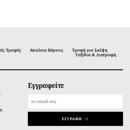
κές Τροφές
Απώλεια Βάρους
Τροφή για Σκέψη
Ταξίδια & Διατροφή
Εγγραφείτε
υ
αι
ΕΓΓΡΑΦΉ