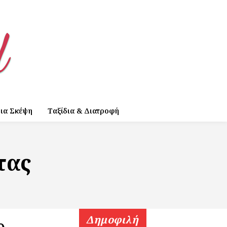
ια Σκέψη
Ταξίδια & Διατροφή
τας
Δημοφιλή