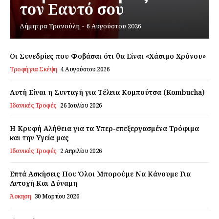
τον Εαυτό σου
Δήμητρα Τρανούλη
-
6 Αυγούστου 2026
Εγγραφείτε τώρα!
Οι Συνεδρίες που Φοβάσαι ότι θα Είναι «Χάσιμο Χρόνου»
Τροφή για Σκέψη
4 Αυγούστου 2026
Daily Food
Αυτή Είναι η Συνταγή για Τέλεια Κομπούτσα (Kombucha)
Σχετικά με εμάς
Ιδανικές Τροφές
26 Ιουλίου 2026
Αποποίηση Ευθυνών
Η Κρυφή Αλήθεια για τα Υπερ-επεξεργασμένα Τρόφιμα
Ο λογαριασμός μου
και την Υγεία μας
Επικοινωνία
Ιδανικές Τροφές
2 Απριλίου 2026
Επτά Ασκήσεις Που Όλοι Μπορούμε Να Κάνουμε Για
Αντοχή Και Δύναμη
Άσκηση
30 Μαρτίου 2026