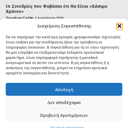
Οι Συνεδρίες που Φοβάσαι ότι θα Είναι «Χάσιμο
Χρόνου»
Τροφή για Σκέψη
4 Αυγούστου 2026
Διαχείριση Συγκατάθεσης
Αυτή Είναι η Συνταγή για Τέλεια Κομπούτσα
(Kombucha)
Για να παρέχουμε την καλύτερη εμπειρία, χρησιμοποιούμε τεχνολογίες
Ιδανικές Τροφές
26 Ιουλίου 2026
όπως cookies για την αποθήκευση ή/και την πρόσβαση σε
πληροφορίες συσκευών. Η συγκατάθεση για τις εν λόγω τεχνολογίες
θα μας επιτρέψει να επεξεργαστούμε δεδομένα προσωπικού
Εγγραφείτε
χαρακτήρα, όπως συμπεριφορά περιήγησης ή μοναδικά
αναγνωριστικά σε αυτόν τον ιστότοπο. Η μη συγκατάθεση ή η
ανάκληση της συγκατάθεσης, μπορεί να επηρεάσει αρνητικά
ορισμένες λειτουργίες και δυνατότητες.
ΕΓΓΡΑΦΉ
Αποδοχή
Έχω διαβάσει και δέχομαι την
πολιτική απορρήτου
.
Δεν αποδέχομαι
Προβολή προτιμήσεων
Daily Food © 2024 All Rights Reserved. Powered by
Fos
Creative
.
Πολιτική απορρήτου