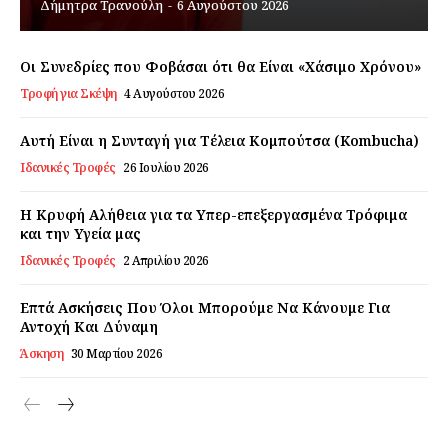
Δήμητρα Τρανούλη
-
6 Αυγούστου 2026
Εγγραφείτε τώρα!
Οι Συνεδρίες που Φοβάσαι ότι θα Είναι «Χάσιμο Χρόνου»
Τροφή για Σκέψη
4 Αυγούστου 2026
Daily Food
Αυτή Είναι η Συνταγή για Τέλεια Κομπούτσα (Kombucha)
Ιδανικές Τροφές
26 Ιουλίου 2026
Σχετικά με εμάς
Η Κρυφή Αλήθεια για τα Υπερ-επεξεργασμένα Τρόφιμα
Αποποίηση Ευθυνών
και την Υγεία μας
Ο λογαριασμός μου
Ιδανικές Τροφές
2 Απριλίου 2026
Επικοινωνία
Επτά Ασκήσεις Που Όλοι Μπορούμε Να Κάνουμε Για
Αντοχή Και Δύναμη
Άσκηση
30 Μαρτίου 2026