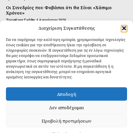
Οι Συνεδρίες που Φοβάσαι ότι θα Είναι «Χάσιμο
Χρόνου»
Τροφή για Σκέψη
4 Αυγούστου 2026
Διαχείριση Συγκατάθεσης
Αυτή Είναι η Συνταγή για Τέλεια Κομπούτσα
(Kombucha)
Για να παρέχουμε την καλύτερη εμπειρία, χρησιμοποιούμε τεχνολογίες
Ιδανικές Τροφές
26 Ιουλίου 2026
όπως cookies για την αποθήκευση ή/και την πρόσβαση σε
πληροφορίες συσκευών. Η συγκατάθεση για τις εν λόγω τεχνολογίες
θα μας επιτρέψει να επεξεργαστούμε δεδομένα προσωπικού
Εγγραφείτε
χαρακτήρα, όπως συμπεριφορά περιήγησης ή μοναδικά
αναγνωριστικά σε αυτόν τον ιστότοπο. Η μη συγκατάθεση ή η
ανάκληση της συγκατάθεσης, μπορεί να επηρεάσει αρνητικά
ορισμένες λειτουργίες και δυνατότητες.
ΕΓΓΡΑΦΉ
Αποδοχή
Έχω διαβάσει και δέχομαι την
πολιτική απορρήτου
.
Δεν αποδέχομαι
Προβολή προτιμήσεων
Daily Food © 2024 All Rights Reserved. Powered by
Fos