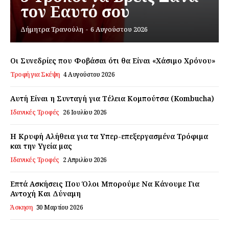
τον Εαυτό σου
Εγγραφείτε τώρα!
Δήμητρα Τρανούλη
-
6 Αυγούστου 2026
Οι Συνεδρίες που Φοβάσαι ότι θα Είναι «Χάσιμο Χρόνου»
Τροφή για Σκέψη
4 Αυγούστου 2026
Daily Food
Αυτή Είναι η Συνταγή για Τέλεια Κομπούτσα (Kombucha)
Σχετικά με εμάς
Ιδανικές Τροφές
26 Ιουλίου 2026
Αποποίηση Ευθυνών
Η Κρυφή Αλήθεια για τα Υπερ-επεξεργασμένα Τρόφιμα
Ο λογαριασμός μου
και την Υγεία μας
Επικοινωνία
Ιδανικές Τροφές
2 Απριλίου 2026
Επτά Ασκήσεις Που Όλοι Μπορούμε Να Κάνουμε Για
Αντοχή Και Δύναμη
Άσκηση
30 Μαρτίου 2026