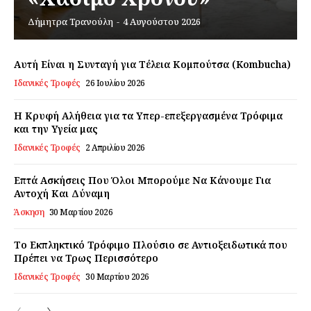
Δήμητρα Τρανούλη
-
4 Αυγούστου 2026
Εγγραφείτε τώρα!
Αυτή Είναι η Συνταγή για Τέλεια Κομπούτσα (Kombucha)
Ιδανικές Τροφές
26 Ιουλίου 2026
Daily Food
Η Κρυφή Αλήθεια για τα Υπερ-επεξεργασμένα Τρόφιμα
και την Υγεία μας
Ιδανικές Τροφές
2 Απριλίου 2026
Σχετικά με εμάς
Αποποίηση Ευθυνών
Επτά Ασκήσεις Που Όλοι Μπορούμε Να Κάνουμε Για
Ο λογαριασμός μου
Αντοχή Και Δύναμη
Άσκηση
30 Μαρτίου 2026
Επικοινωνία
Το Εκπληκτικό Τρόφιμο Πλούσιο σε Αντιοξειδωτικά που
Πρέπει να Τρως Περισσότερο
Ιδανικές Τροφές
30 Μαρτίου 2026