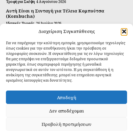
Τροφή για Σκέψη
4 Αυγούστου 2026
Αυτή Είναι η Συνταγή για Τέλεια Κομπούτσα
(Kombucha)
Ιδανικές Τροφές
26 Ιουλίου 2026
Διαχείριση Συγκατάθεσης
Η Κρυφή Αλήθεια για τα Υπερ-επεξεργασμένα
Τρόφιμα και την Υγεία μας
Για να παρέχουμε την καλύτερη εμπειρία, χρησιμοποιούμε τεχνολογίες
Ιδανικές Τροφές
2 Απριλίου 2026
όπως cookies για την αποθήκευση ή/και την πρόσβαση σε
πληροφορίες συσκευών. Η συγκατάθεση για τις εν λόγω τεχνολογίες
θα μας επιτρέψει να επεξεργαστούμε δεδομένα προσωπικού
Εγγραφείτε
χαρακτήρα, όπως συμπεριφορά περιήγησης ή μοναδικά
αναγνωριστικά σε αυτόν τον ιστότοπο. Η μη συγκατάθεση ή η
ανάκληση της συγκατάθεσης, μπορεί να επηρεάσει αρνητικά
ορισμένες λειτουργίες και δυνατότητες.
ΕΓΓΡΑΦΉ
Αποδοχή
Έχω διαβάσει και δέχομαι την
πολιτική απορρήτου
.
Δεν αποδέχομαι
Προβολή προτιμήσεων
Daily Food © 2024 All Rights Reserved. Powered by
Fos