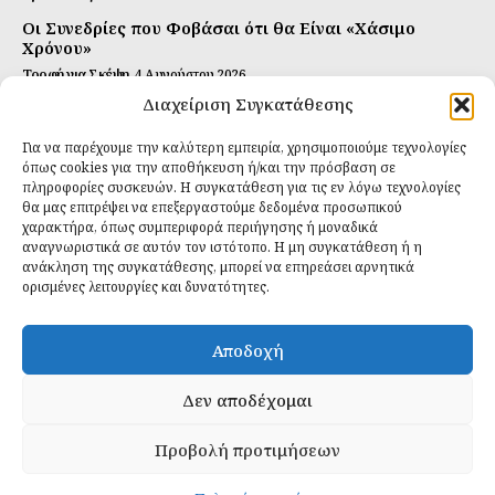
Οι Συνεδρίες που Φοβάσαι ότι θα Είναι «Χάσιμο
Χρόνου»
Τροφή για Σκέψη
4 Αυγούστου 2026
Διαχείριση Συγκατάθεσης
Αυτή Είναι η Συνταγή για Τέλεια Κομπούτσα
(Kombucha)
Για να παρέχουμε την καλύτερη εμπειρία, χρησιμοποιούμε τεχνολογίες
Ιδανικές Τροφές
26 Ιουλίου 2026
όπως cookies για την αποθήκευση ή/και την πρόσβαση σε
πληροφορίες συσκευών. Η συγκατάθεση για τις εν λόγω τεχνολογίες
θα μας επιτρέψει να επεξεργαστούμε δεδομένα προσωπικού
Εγγραφείτε
χαρακτήρα, όπως συμπεριφορά περιήγησης ή μοναδικά
αναγνωριστικά σε αυτόν τον ιστότοπο. Η μη συγκατάθεση ή η
ανάκληση της συγκατάθεσης, μπορεί να επηρεάσει αρνητικά
ορισμένες λειτουργίες και δυνατότητες.
ΕΓΓΡΑΦΉ
Αποδοχή
Έχω διαβάσει και δέχομαι την
πολιτική απορρήτου
.
Δεν αποδέχομαι
Προβολή προτιμήσεων
Daily Food © 2024 All Rights Reserved. Powered by
Fos