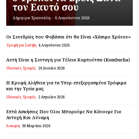
τον Εαυτό σου
Εγγραφείτε τώρα!
Δήμητρα Τρανούλη
-
6 Αυγούστου 2026
Οι Συνεδρίες που Φοβάσαι ότι θα Είναι «Χάσιμο Χρόνου»
Τροφή για Σκέψη
4 Αυγούστου 2026
Daily Food
Αυτή Είναι η Συνταγή για Τέλεια Κομπούτσα (Kombucha)
Σχετικά με εμάς
Ιδανικές Τροφές
26 Ιουλίου 2026
Αποποίηση Ευθυνών
Η Κρυφή Αλήθεια για τα Υπερ-επεξεργασμένα Τρόφιμα
Ο λογαριασμός μου
και την Υγεία μας
Επικοινωνία
Ιδανικές Τροφές
2 Απριλίου 2026
Επτά Ασκήσεις Που Όλοι Μπορούμε Να Κάνουμε Για
Αντοχή Και Δύναμη
Άσκηση
30 Μαρτίου 2026