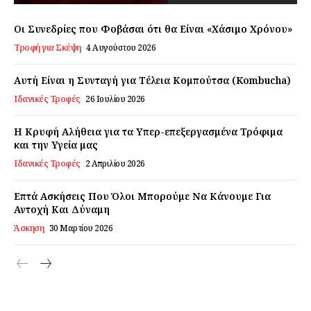
Εγγραφείτε τώρα!
Οι Συνεδρίες που Φοβάσαι ότι θα Είναι «Χάσιμο Χρόνου»
Τροφή για Σκέψη
4 Αυγούστου 2026
Αυτή Είναι η Συνταγή για Τέλεια Κομπούτσα (Kombucha)
Daily Food
Ιδανικές Τροφές
26 Ιουλίου 2026
Σχετικά με εμάς
Η Κρυφή Αλήθεια για τα Υπερ-επεξεργασμένα Τρόφιμα
Αποποίηση Ευθυνών
και την Υγεία μας
Ο λογαριασμός μου
Ιδανικές Τροφές
2 Απριλίου 2026
Επικοινωνία
Επτά Ασκήσεις Που Όλοι Μπορούμε Να Κάνουμε Για
Αντοχή Και Δύναμη
Άσκηση
30 Μαρτίου 2026