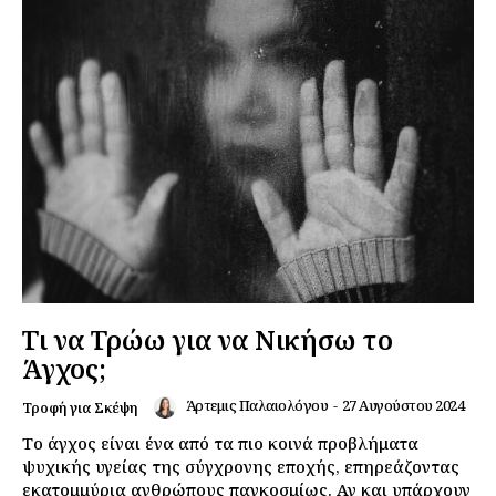
Τι να Τρώω για να Νικήσω το
Άγχος;
Άρτεμις Παλαιολόγου
-
27 Αυγούστου 2024
Τροφή για Σκέψη
Το άγχος είναι ένα από τα πιο κοινά προβλήματα
ψυχικής υγείας της σύγχρονης εποχής, επηρεάζοντας
εκατομμύρια ανθρώπους παγκοσμίως. Αν και υπάρχουν