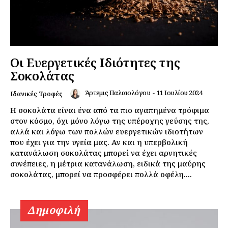
Daily Food
Οι Ευεργετικές Ιδιότητες της
Σοκολάτας
Σχετικά με εμάς
Άρτεμις Παλαιολόγου
-
11 Ιουλίου 2024
Αποποίηση Ευθυνών
Ιδανικές Τροφές
Ο λογαριασμός μου
Η σοκολάτα είναι ένα από τα πιο αγαπημένα τρόφιμα
στον κόσμο, όχι μόνο λόγω της υπέροχης γεύσης της,
Επικοινωνία
αλλά και λόγω των πολλών ευεργετικών ιδιοτήτων
που έχει για την υγεία μας. Αν και η υπερβολική
κατανάλωση σοκολάτας μπορεί να έχει αρνητικές
συνέπειες, η μέτρια κατανάλωση, ειδικά της μαύρης
σοκολάτας, μπορεί να προσφέρει πολλά οφέλη....
Δημοφιλή