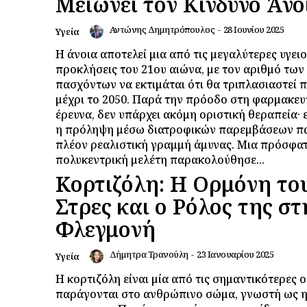
Μειώνει τον Κίνδυνο Άνο
Αντώνης Δημητρόπουλος
-
28 Ιουνίου 2025
Υγεία
Η άνοια αποτελεί μια από τις μεγαλύτερες υγει
προκλήσεις του 21ου αιώνα, με τον αριθμό των
πασχόντων να εκτιμάται ότι θα τριπλασιαστεί
μέχρι το 2050. Παρά την πρόοδο στη φαρμακευ
έρευνα, δεν υπάρχει ακόμη οριστική θεραπεία·
η πρόληψη μέσω διατροφικών παρεμβάσεων πα
πλέον ρεαλιστική γραμμή άμυνας. Μια πρόσφα
πολυκεντρική μελέτη παρακολούθησε...
Κορτιζόλη: Η Ορμόνη το
Στρες και ο Ρόλος της στ
Φλεγμονή
Δήμητρα Τρανούλη
-
23 Ιανουαρίου 2025
Υγεία
Η κορτιζόλη είναι μία από τις σημαντικότερες 
παράγονται στο ανθρώπινο σώμα, γνωστή ως 