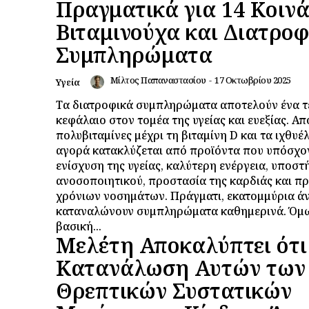
Πραγματικά για 14 Κοιν
Βιταμινούχα και Διατροφ
Συμπληρώματα
Μίλτος Παπαναστασίου
-
17 Οκτωβρίου 2025
Υγεία
Τα διατροφικά συμπληρώματα αποτελούν ένα τ
κεφάλαιο στον τομέα της υγείας και ευεξίας. Από
πολυβιταμίνες μέχρι τη βιταμίνη D και τα ιχθυέλ
αγορά κατακλύζεται από προϊόντα που υπόσχο
ενίσχυση της υγείας, καλύτερη ενέργεια, υποστ
ανοσοποιητικού, προστασία της καρδιάς και π
χρόνιων νοσημάτων. Πράγματι, εκατομμύρια ά
καταναλώνουν συμπληρώματα καθημερινά. Όμ
βασική...
Μελέτη Αποκαλύπτει ότι
Κατανάλωση Αυτών των
Θρεπτικών Συστατικών