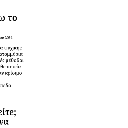
ω το
ου 2024
τα ψυχικής
κατομμύρια
ές μέθοδοι
οθεραπεία
αν κρίσιμο
ίπεδα
ίτε;
να