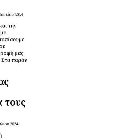
 Ιουλίου 2024
και την
υμε
ντοπίσουμε
που
τροφή μας
. Στο παρόν
ας
α τους
υλίου 2024
ή