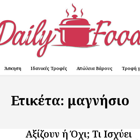
Άσκηση
Ιδανικές Τροφές
Απώλεια Βάρους
Τροφή γ
Ετικέτα:
μαγνήσιο
Αξίζουν ή Όχι; Τι Ισχύει