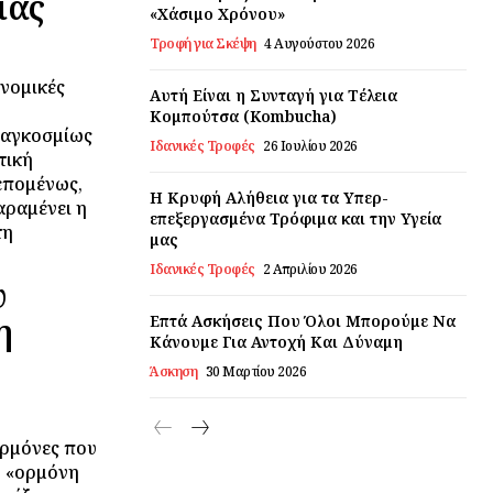
ιας
«Χάσιμο Χρόνου»
Τροφή για Σκέψη
4 Αυγούστου 2026
ονομικές
Αυτή Είναι η Συνταγή για Τέλεια
Κομπούτσα (Kombucha)
 παγκοσμίως
Ιδανικές Τροφές
26 Ιουλίου 2026
τική
 επομένως,
Η Κρυφή Αλήθεια για τα Υπερ-
ραμένει η
επεξεργασμένα Τρόφιμα και την Υγεία
τη
μας
Ιδανικές Τροφές
2 Απριλίου 2026
υ
η
Επτά Ασκήσεις Που Όλοι Μπορούμε Να
Κάνουμε Για Αντοχή Και Δύναμη
Άσκηση
30 Μαρτίου 2026
ορμόνες που
η «ορμόνη