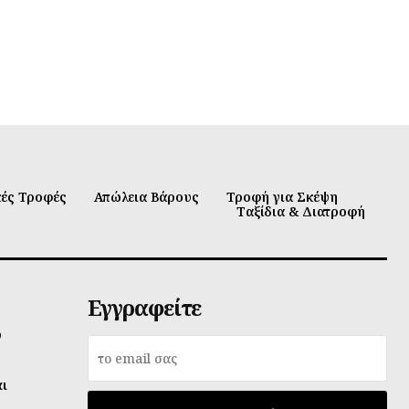
κές Τροφές
Απώλεια Βάρους
Τροφή για Σκέψη
Ταξίδια & Διατροφή
Εγγραφείτε
υ
αι