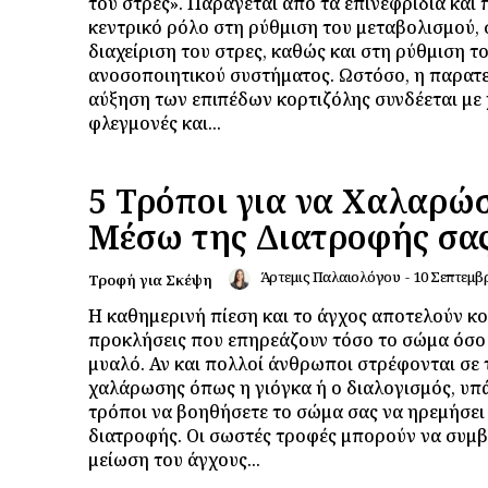
του στρες». Παράγεται από τα επινεφρίδια και 
κεντρικό ρόλο στη ρύθμιση του μεταβολισμού, 
διαχείριση του στρες, καθώς και στη ρύθμιση τ
ανοσοποιητικού συστήματος. Ωστόσο, η παρατ
αύξηση των επιπέδων κορτιζόλης συνδέεται με 
φλεγμονές και...
5 Τρόποι για να Χαλαρώ
Μέσω της Διατροφής σα
Άρτεμις Παλαιολόγου
-
10 Σεπτεμβ
Τροφή για Σκέψη
Η καθημερινή πίεση και το άγχος αποτελούν κο
προκλήσεις που επηρεάζουν τόσο το σώμα όσο 
μυαλό. Αν και πολλοί άνθρωποι στρέφονται σε 
χαλάρωσης όπως η γιόγκα ή ο διαλογισμός, υπ
τρόποι να βοηθήσετε το σώμα σας να ηρεμήσει
διατροφής. Οι σωστές τροφές μπορούν να συμ
μείωση του άγχους...