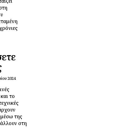
παίζει
στη
ου
εταμένη
χρόνιες
σετε
ς
ρίου 2024
ινές
και το
τεχνικές
άρχουν
 μέσω της
βάλλουν στη