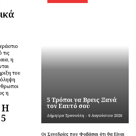
ά
ικά
εράστιο
 τις
αια, η
νται
ήριξη του
ρόληψη
νθρωποι
ως η
5 Τρόποι να Βρεις Ξανά
 Η
τον Εαυτό σου
 5
Δήμητρα Τρανούλη
-
6 Αυγούστου 2026
Οι Συνεδρίες που Φοβάσαι ότι θα Είναι