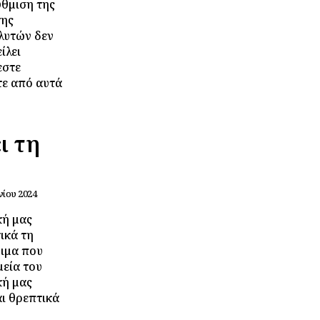
ύθμιση της
της
ολυτών δεν
ίλει
εστε
ε από αυτά
ι τη
νίου 2024
κή μας
ικά τη
φιμα που
εία του
κή μας
ι θρεπτικά