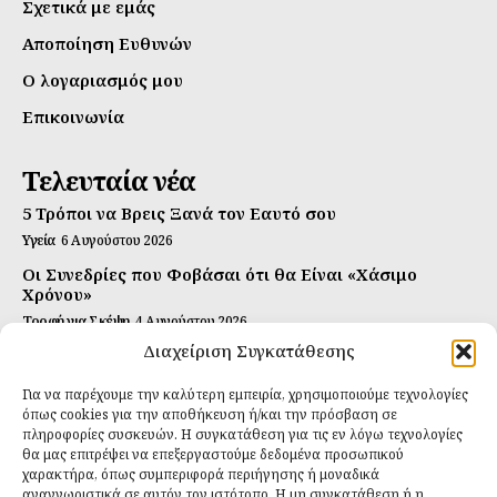
Σχετικά με εμάς
Αποποίηση Ευθυνών
Ο λογαριασμός μου
Επικοινωνία
Τελευταία νέα
5 Τρόποι να Βρεις Ξανά τον Εαυτό σου
Υγεία
6 Αυγούστου 2026
Οι Συνεδρίες που Φοβάσαι ότι θα Είναι «Χάσιμο
Χρόνου»
Τροφή για Σκέψη
4 Αυγούστου 2026
Διαχείριση Συγκατάθεσης
Αυτή Είναι η Συνταγή για Τέλεια Κομπούτσα
(Kombucha)
Για να παρέχουμε την καλύτερη εμπειρία, χρησιμοποιούμε τεχνολογίες
Ιδανικές Τροφές
26 Ιουλίου 2026
όπως cookies για την αποθήκευση ή/και την πρόσβαση σε
πληροφορίες συσκευών. Η συγκατάθεση για τις εν λόγω τεχνολογίες
Εγγραφείτε
θα μας επιτρέψει να επεξεργαστούμε δεδομένα προσωπικού
χαρακτήρα, όπως συμπεριφορά περιήγησης ή μοναδικά
αναγνωριστικά σε αυτόν τον ιστότοπο. Η μη συγκατάθεση ή η