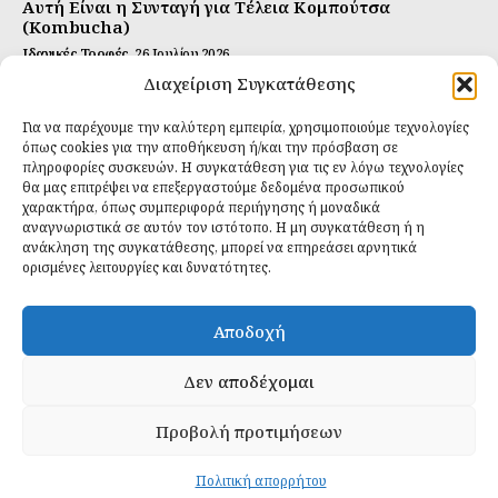
Αυτή Είναι η Συνταγή για Τέλεια Κομπούτσα
(Kombucha)
Ιδανικές Τροφές
26 Ιουλίου 2026
Διαχείριση Συγκατάθεσης
Η Κρυφή Αλήθεια για τα Υπερ-επεξεργασμένα
Τρόφιμα και την Υγεία μας
Για να παρέχουμε την καλύτερη εμπειρία, χρησιμοποιούμε τεχνολογίες
Ιδανικές Τροφές
2 Απριλίου 2026
όπως cookies για την αποθήκευση ή/και την πρόσβαση σε
πληροφορίες συσκευών. Η συγκατάθεση για τις εν λόγω τεχνολογίες
θα μας επιτρέψει να επεξεργαστούμε δεδομένα προσωπικού
Εγγραφείτε
χαρακτήρα, όπως συμπεριφορά περιήγησης ή μοναδικά
αναγνωριστικά σε αυτόν τον ιστότοπο. Η μη συγκατάθεση ή η
ανάκληση της συγκατάθεσης, μπορεί να επηρεάσει αρνητικά
ορισμένες λειτουργίες και δυνατότητες.
ΕΓΓΡΑΦΉ
Αποδοχή
Έχω διαβάσει και δέχομαι την
πολιτική απορρήτου
.
Δεν αποδέχομαι
Προβολή προτιμήσεων
Daily Food © 2024 All Rights Reserved. Powered by
Fos
Creative
.
Πολιτική απορρήτου