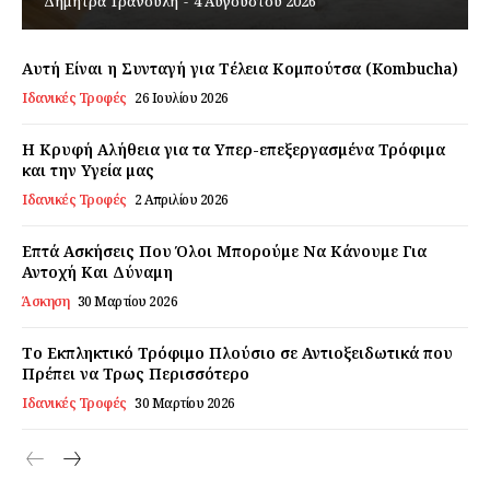
Δήμητρα Τρανούλη
-
4 Αυγούστου 2026
Εγγραφείτε τώρα!
Αυτή Είναι η Συνταγή για Τέλεια Κομπούτσα (Kombucha)
Ιδανικές Τροφές
26 Ιουλίου 2026
Η Κρυφή Αλήθεια για τα Υπερ-επεξεργασμένα Τρόφιμα
Daily Food
και την Υγεία μας
Ιδανικές Τροφές
2 Απριλίου 2026
Σχετικά με εμάς
Επτά Ασκήσεις Που Όλοι Μπορούμε Να Κάνουμε Για
Αποποίηση Ευθυνών
Αντοχή Και Δύναμη
Ο λογαριασμός μου
Άσκηση
30 Μαρτίου 2026
Επικοινωνία
Το Εκπληκτικό Τρόφιμο Πλούσιο σε Αντιοξειδωτικά που
Πρέπει να Τρως Περισσότερο
Ιδανικές Τροφές
30 Μαρτίου 2026