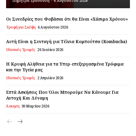
Δήμητρα Τρανούλη
-
6 Αυγούστου 2026
Εγγραφείτε τώρα!
Οι Συνεδρίες που Φοβάσαι ότι θα Είναι «Χάσιμο Χρόνου»
Τροφή για Σκέψη
4 Αυγούστου 2026
Daily Food
Αυτή Είναι η Συνταγή για Τέλεια Κομπούτσα (Kombucha)
Ιδανικές Τροφές
26 Ιουλίου 2026
Σχετικά με εμάς
Η Κρυφή Αλήθεια για τα Υπερ-επεξεργασμένα Τρόφιμα
Αποποίηση Ευθυνών
και την Υγεία μας
Ο λογαριασμός μου
Ιδανικές Τροφές
2 Απριλίου 2026
Επικοινωνία
Επτά Ασκήσεις Που Όλοι Μπορούμε Να Κάνουμε Για
Αντοχή Και Δύναμη
Άσκηση
30 Μαρτίου 2026