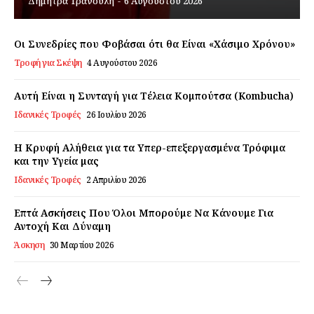
Δήμητρα Τρανούλη
-
6 Αυγούστου 2026
Εγγραφείτε τώρα!
Οι Συνεδρίες που Φοβάσαι ότι θα Είναι «Χάσιμο Χρόνου»
Τροφή για Σκέψη
4 Αυγούστου 2026
Daily Food
Αυτή Είναι η Συνταγή για Τέλεια Κομπούτσα (Kombucha)
Ιδανικές Τροφές
26 Ιουλίου 2026
Σχετικά με εμάς
Η Κρυφή Αλήθεια για τα Υπερ-επεξεργασμένα Τρόφιμα
Αποποίηση Ευθυνών
και την Υγεία μας
Ο λογαριασμός μου
Ιδανικές Τροφές
2 Απριλίου 2026
Επικοινωνία
Επτά Ασκήσεις Που Όλοι Μπορούμε Να Κάνουμε Για
Αντοχή Και Δύναμη
Άσκηση
30 Μαρτίου 2026