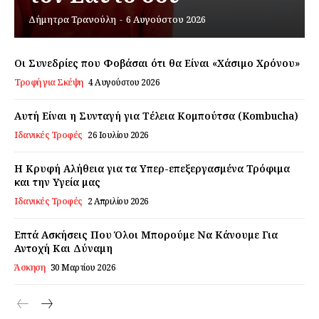
Δήμητρα Τρανούλη
-
6 Αυγούστου 2026
Εγγραφείτε τώρα!
Οι Συνεδρίες που Φοβάσαι ότι θα Είναι «Χάσιμο Χρόνου»
Τροφή για Σκέψη
4 Αυγούστου 2026
Daily Food
Αυτή Είναι η Συνταγή για Τέλεια Κομπούτσα (Kombucha)
Ιδανικές Τροφές
26 Ιουλίου 2026
Σχετικά με εμάς
Αποποίηση Ευθυνών
Η Κρυφή Αλήθεια για τα Υπερ-επεξεργασμένα Τρόφιμα
και την Υγεία μας
Ο λογαριασμός μου
Ιδανικές Τροφές
2 Απριλίου 2026
Επικοινωνία
Επτά Ασκήσεις Που Όλοι Μπορούμε Να Κάνουμε Για
Αντοχή Και Δύναμη
Άσκηση
30 Μαρτίου 2026