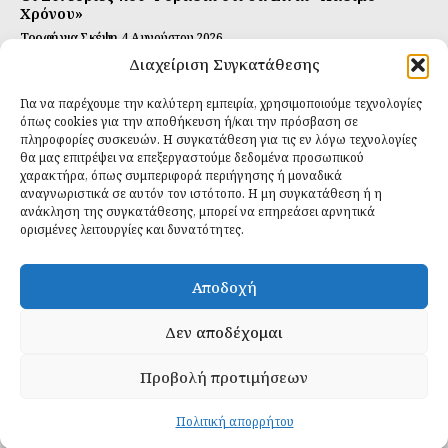
Χρόνου»
Τροφή για Σκέψη
4 Αυγούστου 2026
Διαχείριση Συγκατάθεσης
Αυτή Είναι η Συνταγή για Τέλεια Κομπούτσα
(Kombucha)
Για να παρέχουμε την καλύτερη εμπειρία, χρησιμοποιούμε τεχνολογίες
Ιδανικές Τροφές
26 Ιουλίου 2026
όπως cookies για την αποθήκευση ή/και την πρόσβαση σε
πληροφορίες συσκευών. Η συγκατάθεση για τις εν λόγω τεχνολογίες
θα μας επιτρέψει να επεξεργαστούμε δεδομένα προσωπικού
Εγγραφείτε
χαρακτήρα, όπως συμπεριφορά περιήγησης ή μοναδικά
αναγνωριστικά σε αυτόν τον ιστότοπο. Η μη συγκατάθεση ή η
ανάκληση της συγκατάθεσης, μπορεί να επηρεάσει αρνητικά
ορισμένες λειτουργίες και δυνατότητες.
ΕΓΓΡΑΦΉ
Αποδοχή
Έχω διαβάσει και δέχομαι την
πολιτική απορρήτου
.
Δεν αποδέχομαι
Προβολή προτιμήσεων
Daily Food © 2024 All Rights Reserved. Powered by
Fos
Creative
.
Πολιτική απορρήτου