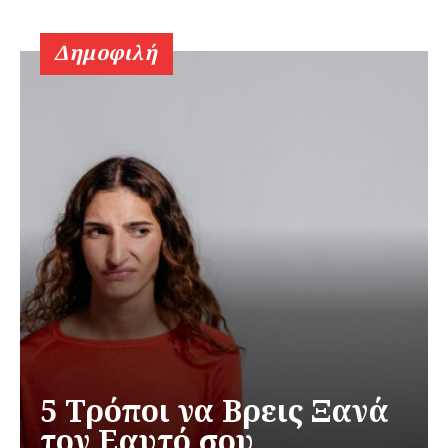
Δημοφιλή
5 Τρόποι να Βρεις Ξανά
τον Εαυτό σου