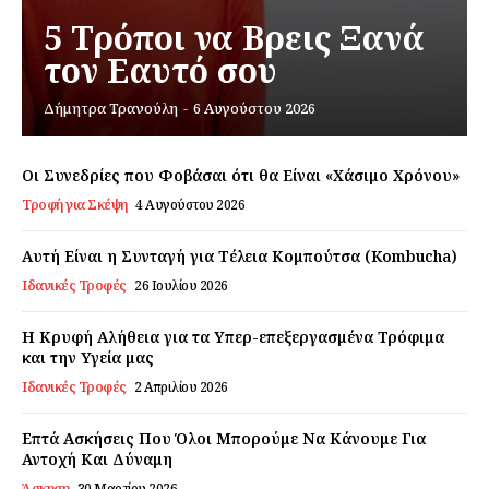
5 Τρόποι να Βρεις Ξανά
τον Εαυτό σου
Εγγραφείτε τώρα!
Δήμητρα Τρανούλη
-
6 Αυγούστου 2026
Οι Συνεδρίες που Φοβάσαι ότι θα Είναι «Χάσιμο Χρόνου»
Daily Food
Τροφή για Σκέψη
4 Αυγούστου 2026
Σχετικά με εμάς
Αυτή Είναι η Συνταγή για Τέλεια Κομπούτσα (Kombucha)
Ιδανικές Τροφές
26 Ιουλίου 2026
Αποποίηση Ευθυνών
Ο λογαριασμός μου
Η Κρυφή Αλήθεια για τα Υπερ-επεξεργασμένα Τρόφιμα
Επικοινωνία
και την Υγεία μας
Ιδανικές Τροφές
2 Απριλίου 2026
Επτά Ασκήσεις Που Όλοι Μπορούμε Να Κάνουμε Για
Αντοχή Και Δύναμη
Άσκηση
30 Μαρτίου 2026