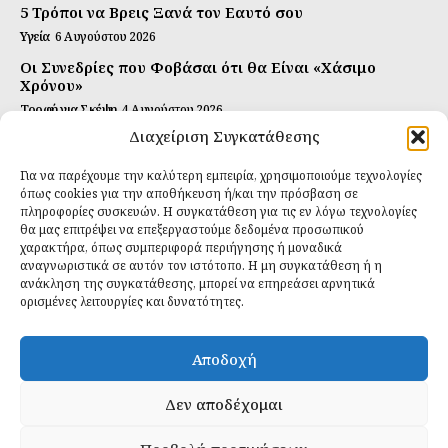
5 Τρόποι να Βρεις Ξανά τον Εαυτό σου
Υγεία
6 Αυγούστου 2026
Οι Συνεδρίες που Φοβάσαι ότι θα Είναι «Χάσιμο
Χρόνου»
Τροφή για Σκέψη
4 Αυγούστου 2026
Διαχείριση Συγκατάθεσης
Αυτή Είναι η Συνταγή για Τέλεια Κομπούτσα
(Kombucha)
Για να παρέχουμε την καλύτερη εμπειρία, χρησιμοποιούμε τεχνολογίες
Ιδανικές Τροφές
26 Ιουλίου 2026
όπως cookies για την αποθήκευση ή/και την πρόσβαση σε
πληροφορίες συσκευών. Η συγκατάθεση για τις εν λόγω τεχνολογίες
θα μας επιτρέψει να επεξεργαστούμε δεδομένα προσωπικού
Εγγραφείτε
χαρακτήρα, όπως συμπεριφορά περιήγησης ή μοναδικά
αναγνωριστικά σε αυτόν τον ιστότοπο. Η μη συγκατάθεση ή η
ανάκληση της συγκατάθεσης, μπορεί να επηρεάσει αρνητικά
ορισμένες λειτουργίες και δυνατότητες.
ΕΓΓΡΑΦΉ
Αποδοχή
Έχω διαβάσει και δέχομαι την
πολιτική απορρήτου
.
Δεν αποδέχομαι