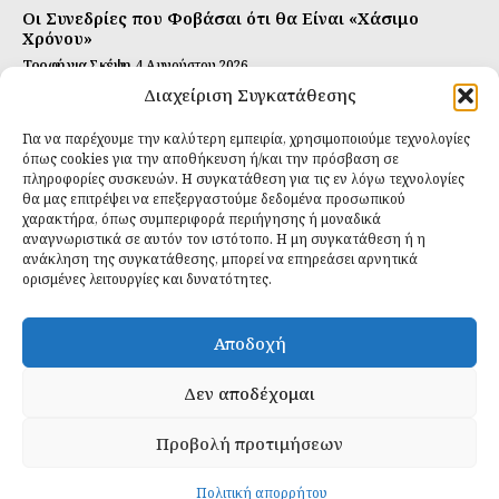
Οι Συνεδρίες που Φοβάσαι ότι θα Είναι «Χάσιμο
Χρόνου»
Τροφή για Σκέψη
4 Αυγούστου 2026
Διαχείριση Συγκατάθεσης
Αυτή Είναι η Συνταγή για Τέλεια Κομπούτσα
(Kombucha)
Για να παρέχουμε την καλύτερη εμπειρία, χρησιμοποιούμε τεχνολογίες
Ιδανικές Τροφές
26 Ιουλίου 2026
όπως cookies για την αποθήκευση ή/και την πρόσβαση σε
πληροφορίες συσκευών. Η συγκατάθεση για τις εν λόγω τεχνολογίες
θα μας επιτρέψει να επεξεργαστούμε δεδομένα προσωπικού
Εγγραφείτε
χαρακτήρα, όπως συμπεριφορά περιήγησης ή μοναδικά
αναγνωριστικά σε αυτόν τον ιστότοπο. Η μη συγκατάθεση ή η
ανάκληση της συγκατάθεσης, μπορεί να επηρεάσει αρνητικά
ορισμένες λειτουργίες και δυνατότητες.
ΕΓΓΡΑΦΉ
Αποδοχή
Έχω διαβάσει και δέχομαι την
πολιτική απορρήτου
.
Δεν αποδέχομαι
Προβολή προτιμήσεων
Daily Food © 2024 All Rights Reserved. Powered by
Fos
Creative
.
Πολιτική απορρήτου