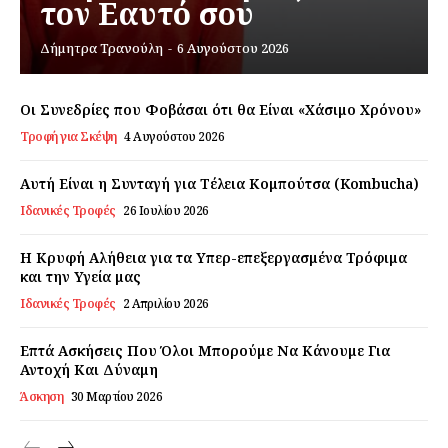
τον Εαυτό σου
Δήμητρα Τρανούλη
-
6 Αυγούστου 2026
Εγγραφείτε τώρα!
Οι Συνεδρίες που Φοβάσαι ότι θα Είναι «Χάσιμο Χρόνου»
Τροφή για Σκέψη
4 Αυγούστου 2026
Daily Food
Αυτή Είναι η Συνταγή για Τέλεια Κομπούτσα (Kombucha)
Σχετικά με εμάς
Ιδανικές Τροφές
26 Ιουλίου 2026
Αποποίηση Ευθυνών
Η Κρυφή Αλήθεια για τα Υπερ-επεξεργασμένα Τρόφιμα
Ο λογαριασμός μου
και την Υγεία μας
Επικοινωνία
Ιδανικές Τροφές
2 Απριλίου 2026
Επτά Ασκήσεις Που Όλοι Μπορούμε Να Κάνουμε Για
Αντοχή Και Δύναμη
Άσκηση
30 Μαρτίου 2026