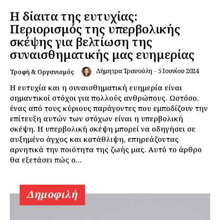
Η δίαιτα της ευτυχίας:
Περιορισμός της υπερβολικής
σκέψης για βελτίωση της
Daily Food
συναισθηματικής μας ευημερίας
Σχετικά με εμάς
Δήμητρα Τρανούλη
-
5 Ιουνίου 2024
Τροφή & Οργανισμός
Αποποίηση Ευθυνών
Η ευτυχία και η συναισθηματική ευημερία είναι
σημαντικοί στόχοι για πολλούς ανθρώπους. Ωστόσο,
Ο λογαριασμός μου
ένας από τους κύριους παράγοντες που εμποδίζουν την
Επικοινωνία
επίτευξη αυτών των στόχων είναι η υπερβολική
σκέψη. Η υπερβολική σκέψη μπορεί να οδηγήσει σε
αυξημένο άγχος και κατάθλιψη, επηρεάζοντας
αρνητικά την ποιότητα της ζωής μας. Αυτό το άρθρο
θα εξετάσει πώς ο...
Δημοφιλή