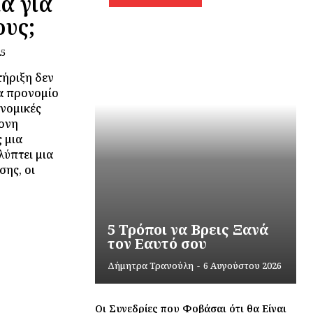
α για
ους;
25
ήριξη δεν
να προνομίο
ονομικές
ρονη
 μια
ύπτει μια
σης, οι
5 Τρόποι να Βρεις Ξανά
τον Εαυτό σου
Δήμητρα Τρανούλη
-
6 Αυγούστου 2026
Οι Συνεδρίες που Φοβάσαι ότι θα Είναι