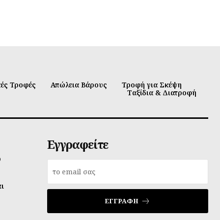
κές Τροφές
Απώλεια Βάρους
Τροφή για Σκέψη
Ταξίδια & Διατροφή
Εγγραφείτε
υ
αι
ΕΓΓΡΑΦΉ