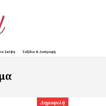
ια Σκέψη
Ταξίδια & Διατροφή
γμα
Δημοφιλή