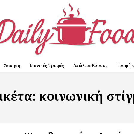
Άσκηση
Ιδανικές Τροφές
Απώλεια Βάρους
Τροφή γ
ικέτα:
κοινωνική στί