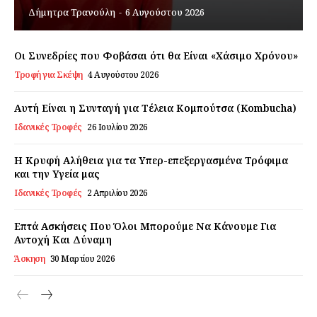
Δήμητρα Τρανούλη
-
6 Αυγούστου 2026
Εγγραφείτε τώρα!
Οι Συνεδρίες που Φοβάσαι ότι θα Είναι «Χάσιμο Χρόνου»
Τροφή για Σκέψη
4 Αυγούστου 2026
Daily Food
Αυτή Είναι η Συνταγή για Τέλεια Κομπούτσα (Kombucha)
Ιδανικές Τροφές
26 Ιουλίου 2026
Σχετικά με εμάς
Αποποίηση Ευθυνών
Η Κρυφή Αλήθεια για τα Υπερ-επεξεργασμένα Τρόφιμα
και την Υγεία μας
Ο λογαριασμός μου
Ιδανικές Τροφές
2 Απριλίου 2026
Επικοινωνία
Επτά Ασκήσεις Που Όλοι Μπορούμε Να Κάνουμε Για
Αντοχή Και Δύναμη
Άσκηση
30 Μαρτίου 2026