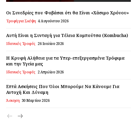
Εγγραφείτε τώρα!
Οι Συνεδρίες που Φοβάσαι ότι θα Είναι «Χάσιμο Χρόνου»
Τροφή για Σκέψη
4 Αυγούστου 2026
Αυτή Είναι η Συνταγή για Τέλεια Κομπούτσα (Kombucha)
Daily Food
Ιδανικές Τροφές
26 Ιουλίου 2026
Σχετικά με εμάς
Η Κρυφή Αλήθεια για τα Υπερ-επεξεργασμένα Τρόφιμα
Αποποίηση Ευθυνών
και την Υγεία μας
Ο λογαριασμός μου
Ιδανικές Τροφές
2 Απριλίου 2026
Επικοινωνία
Επτά Ασκήσεις Που Όλοι Μπορούμε Να Κάνουμε Για
Αντοχή Και Δύναμη
Άσκηση
30 Μαρτίου 2026