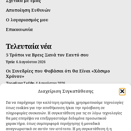
Σχετικά με εμάς
Αποποίηση Ευθυνών
Ο λογαριασμός μου
Επικοινωνία
Τελευταία νέα
5 Τρόποι να Βρεις Ξανά τον Εαυτό σου
Υγεία
6 Αυγούστου 2026
Οι Συνεδρίες που Φοβάσαι ότι θα Είναι «Χάσιμο
Χρόνου»
Τροφή για Σκέψη
4 Αυγούστου 2026
Διαχείριση Συγκατάθεσης
Αυτή Είναι η Συνταγή για Τέλεια Κομπούτσα
(Kombucha)
Για να παρέχουμε την καλύτερη εμπειρία, χρησιμοποιούμε τεχνολογίες
Ιδανικές Τροφές
26 Ιουλίου 2026
όπως cookies για την αποθήκευση ή/και την πρόσβαση σε
πληροφορίες συσκευών. Η συγκατάθεση για τις εν λόγω τεχνολογίες
θα μας επιτρέψει να επεξεργαστούμε δεδομένα προσωπικού
Εγγραφείτε
χαρακτήρα, όπως συμπεριφορά περιήγησης ή μοναδικά
αναγνωριστικά σε αυτόν τον ιστότοπο. Η μη συγκατάθεση ή η