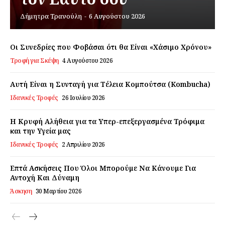
Δήμητρα Τρανούλη
-
6 Αυγούστου 2026
Εγγραφείτε τώρα!
Οι Συνεδρίες που Φοβάσαι ότι θα Είναι «Χάσιμο Χρόνου»
Τροφή για Σκέψη
4 Αυγούστου 2026
Daily Food
Αυτή Είναι η Συνταγή για Τέλεια Κομπούτσα (Kombucha)
Ιδανικές Τροφές
26 Ιουλίου 2026
Σχετικά με εμάς
Αποποίηση Ευθυνών
Η Κρυφή Αλήθεια για τα Υπερ-επεξεργασμένα Τρόφιμα
Ο λογαριασμός μου
και την Υγεία μας
Ιδανικές Τροφές
2 Απριλίου 2026
Επικοινωνία
Επτά Ασκήσεις Που Όλοι Μπορούμε Να Κάνουμε Για
Αντοχή Και Δύναμη
Άσκηση
30 Μαρτίου 2026