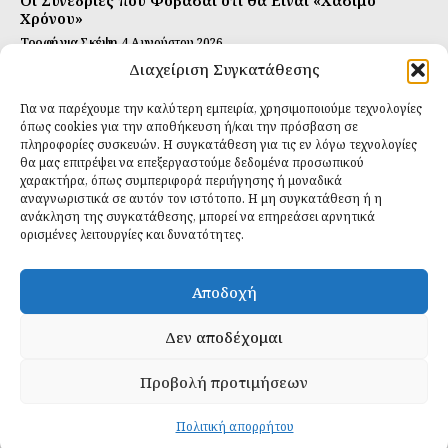
Οι Συνεδρίες που Φοβάσαι ότι θα Είναι «Χάσιμο
Χρόνου»
Τροφή για Σκέψη
4 Αυγούστου 2026
Διαχείριση Συγκατάθεσης
Αυτή Είναι η Συνταγή για Τέλεια Κομπούτσα
(Kombucha)
Για να παρέχουμε την καλύτερη εμπειρία, χρησιμοποιούμε τεχνολογίες
Ιδανικές Τροφές
26 Ιουλίου 2026
όπως cookies για την αποθήκευση ή/και την πρόσβαση σε
πληροφορίες συσκευών. Η συγκατάθεση για τις εν λόγω τεχνολογίες
θα μας επιτρέψει να επεξεργαστούμε δεδομένα προσωπικού
Εγγραφείτε
χαρακτήρα, όπως συμπεριφορά περιήγησης ή μοναδικά
αναγνωριστικά σε αυτόν τον ιστότοπο. Η μη συγκατάθεση ή η
ανάκληση της συγκατάθεσης, μπορεί να επηρεάσει αρνητικά
ορισμένες λειτουργίες και δυνατότητες.
ΕΓΓΡΑΦΉ
Αποδοχή
Έχω διαβάσει και δέχομαι την
πολιτική απορρήτου
.
Δεν αποδέχομαι
Προβολή προτιμήσεων
Daily Food © 2024 All Rights Reserved. Powered by
Fos
Creative
.
Πολιτική απορρήτου