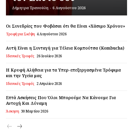
Δήμητρα Τρανούλη
-
6 Αυγούστου 2026
Εγγραφείτε τώρα!
Οι Συνεδρίες που Φοβάσαι ότι θα Είναι «Χάσιμο Χρόνου»
Τροφή για Σκέψη
4 Αυγούστου 2026
Daily Food
Αυτή Είναι η Συνταγή για Τέλεια Κομπούτσα (Kombucha)
Ιδανικές Τροφές
26 Ιουλίου 2026
Σχετικά με εμάς
Αποποίηση Ευθυνών
Η Κρυφή Αλήθεια για τα Υπερ-επεξεργασμένα Τρόφιμα
και την Υγεία μας
Ο λογαριασμός μου
Ιδανικές Τροφές
2 Απριλίου 2026
Επικοινωνία
Επτά Ασκήσεις Που Όλοι Μπορούμε Να Κάνουμε Για
Αντοχή Και Δύναμη
Άσκηση
30 Μαρτίου 2026