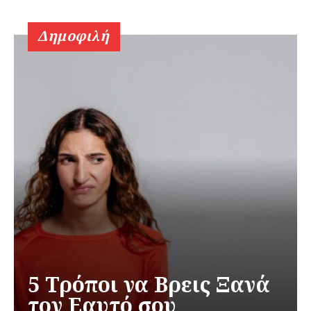
Δημοφιλή
5 Τρόποι να Βρεις Ξανά
τον Εαυτό σου