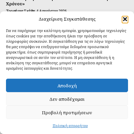
Χρόνου»
Τροφή για Σκέψη
4 Αυγούστου 2026
Διαχείριση Συγκατάθεσης
Αυτή Είναι η Συνταγή για Τέλεια Κομπούτσα
(Kombucha)
Για να παρέχουμε την καλύτερη εμπειρία, χρησιμοποιούμε τεχνολογίες
Ιδανικές Τροφές
26 Ιουλίου 2026
όπως cookies για την αποθήκευση ή/και την πρόσβαση σε
πληροφορίες συσκευών. Η συγκατάθεση για τις εν λόγω τεχνολογίες
θα μας επιτρέψει να επεξεργαστούμε δεδομένα προσωπικού
Εγγραφείτε
χαρακτήρα, όπως συμπεριφορά περιήγησης ή μοναδικά
αναγνωριστικά σε αυτόν τον ιστότοπο. Η μη συγκατάθεση ή η
ανάκληση της συγκατάθεσης, μπορεί να επηρεάσει αρνητικά
ορισμένες λειτουργίες και δυνατότητες.
ΕΓΓΡΑΦΉ
Αποδοχή
Έχω διαβάσει και δέχομαι την
πολιτική απορρήτου
.
Δεν αποδέχομαι
Προβολή προτιμήσεων
Daily Food © 2024 All Rights Reserved. Powered by
Fos
Creative
.
Πολιτική απορρήτου