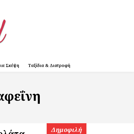
ια Σκέψη
Ταξίδια & Διατροφή
αφεΐνη
Δημοφιλή
κολάτα