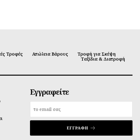
κές Τροφές
Απώλεια Βάρους
Τροφή για Σκέψη
Ταξίδια & Διατροφή
Εγγραφείτε
υ
αι
ΕΓΓΡΑΦΉ