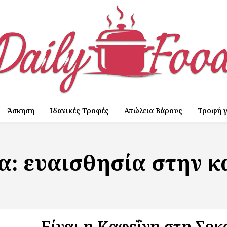
Άσκηση
Ιδανικές Τροφές
Απώλεια Βάρους
Τροφή γ
τα:
ευαισθησία στην κ
Είναι η Καφεΐνη στη Σο