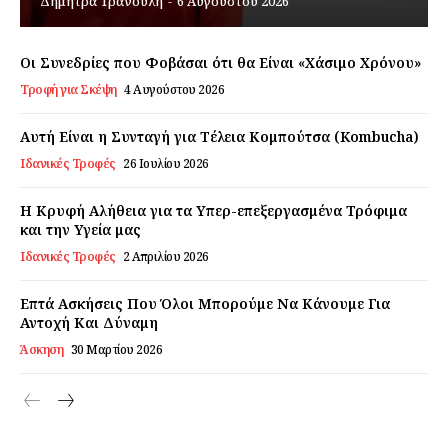
Δήμητρα Τρανούλη
-
6 Αυγούστου 2026
Εγγραφείτε τώρα!
Οι Συνεδρίες που Φοβάσαι ότι θα Είναι «Χάσιμο Χρόνου»
Τροφή για Σκέψη
4 Αυγούστου 2026
Daily Food
Αυτή Είναι η Συνταγή για Τέλεια Κομπούτσα (Kombucha)
Ιδανικές Τροφές
26 Ιουλίου 2026
Σχετικά με εμάς
Η Κρυφή Αλήθεια για τα Υπερ-επεξεργασμένα Τρόφιμα
Αποποίηση Ευθυνών
και την Υγεία μας
Ο λογαριασμός μου
Ιδανικές Τροφές
2 Απριλίου 2026
Επικοινωνία
Επτά Ασκήσεις Που Όλοι Μπορούμε Να Κάνουμε Για
Αντοχή Και Δύναμη
Άσκηση
30 Μαρτίου 2026