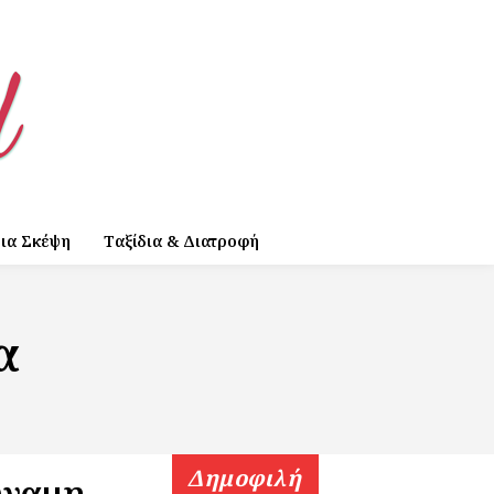
ια Σκέψη
Ταξίδια & Διατροφή
α
Δημοφιλή
ύναμη