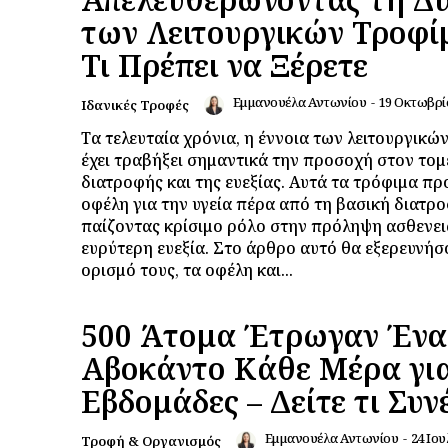
των Λειτουργικών Τροφί
Τι Πρέπει να Ξέρετε
Εμμανουέλα Αντωνίου
-
19 Οκτωβρί
Ιδανικές Τροφές
Τα τελευταία χρόνια, η έννοια των λειτουργικ
έχει τραβήξει σημαντικά την προσοχή στον τομ
διατροφής και της ευεξίας. Αυτά τα τρόφιμα π
οφέλη για την υγεία πέρα από τη βασική διατρο
παίζοντας κρίσιμο ρόλο στην πρόληψη ασθενει
ευρύτερη ευεξία. Στο άρθρο αυτό θα εξερευνήσ
ορισμό τους, τα οφέλη και...
500 Άτομα Έτρωγαν Ένα
Αβοκάντο Κάθε Μέρα για
Εβδομάδες – Δείτε τι Συν
Εμμανουέλα Αντωνίου
-
24 Ιου
Τροφή & Οργανισμός