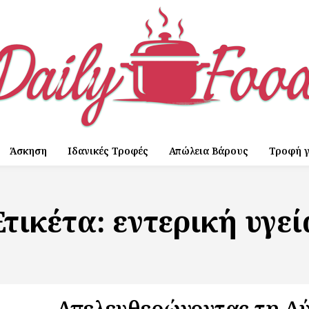
Άσκηση
Ιδανικές Τροφές
Απώλεια Βάρους
Τροφή γ
Ετικέτα:
εντερική υγεί
Απελευθερώνοντας τη Δ