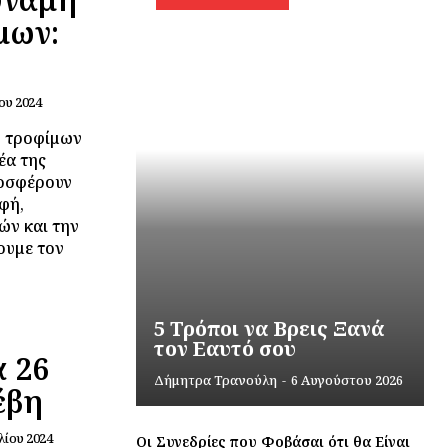
μων:
ου 2024
ών τροφίμων
έα της
ροσφέρουν
φή,
ών και την
ουμε τον
5 Τρόποι να Βρεις Ξανά
τον Εαυτό σου
 26
Δήμητρα Τρανούλη
-
6 Αυγούστου 2026
έβη
λίου 2024
Οι Συνεδρίες που Φοβάσαι ότι θα Είναι