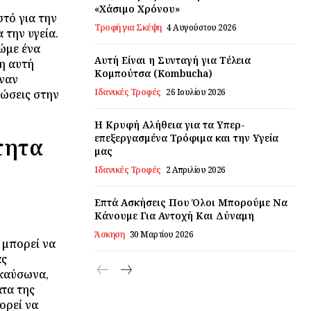
«Χάσιμο Χρόνου»
τό για την
Τροφή για Σκέψη
4 Αυγούστου 2026
 την υγεία.
ώμε ένα
Αυτή Είναι η Συνταγή για Τέλεια
η αυτή
Κομπούτσα (Kombucha)
ναν
Ιδανικές Τροφές
26 Ιουλίου 2026
τώσεις στην
Η Κρυφή Αλήθεια για τα Υπερ-
επεξεργασμένα Τρόφιμα και την Υγεία
τητα
μας
Ιδανικές Τροφές
2 Απριλίου 2026
Επτά Ασκήσεις Που Όλοι Μπορούμε Να
Κάνουμε Για Αντοχή Και Δύναμη
Άσκηση
30 Μαρτίου 2026
 μπορεί να
ας
 καύσωνα,
τα της
ορεί να