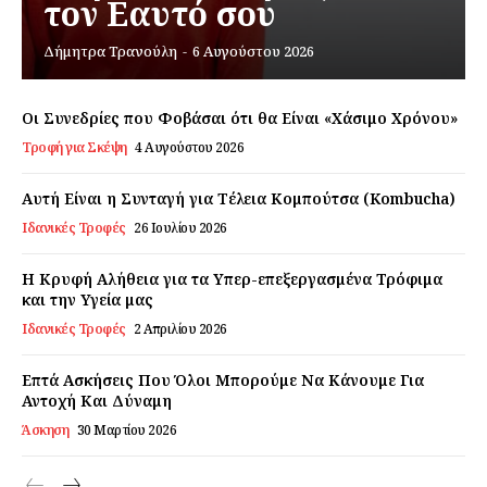
τον Εαυτό σου
Δήμητρα Τρανούλη
-
6 Αυγούστου 2026
Εγγραφείτε τώρα!
Οι Συνεδρίες που Φοβάσαι ότι θα Είναι «Χάσιμο Χρόνου»
Τροφή για Σκέψη
4 Αυγούστου 2026
Daily Food
Αυτή Είναι η Συνταγή για Τέλεια Κομπούτσα (Kombucha)
Σχετικά με εμάς
Ιδανικές Τροφές
26 Ιουλίου 2026
Αποποίηση Ευθυνών
Η Κρυφή Αλήθεια για τα Υπερ-επεξεργασμένα Τρόφιμα
Ο λογαριασμός μου
και την Υγεία μας
Επικοινωνία
Ιδανικές Τροφές
2 Απριλίου 2026
Επτά Ασκήσεις Που Όλοι Μπορούμε Να Κάνουμε Για
Αντοχή Και Δύναμη
Άσκηση
30 Μαρτίου 2026