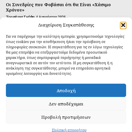
Οι Συνεδρίες που Φοβάσαι ότι θα Είναι «Χάσιμο
Χρόνου»
Τροφή για Σκέψη
4 Αυγούστου 2026
Διαχείριση Συγκατάθεσης
Αυτή Είναι η Συνταγή για Τέλεια Κομπούτσα
(Kombucha)
Για να παρέχουμε την καλύτερη εμπειρία, χρησιμοποιούμε τεχνολογίες
Ιδανικές Τροφές
26 Ιουλίου 2026
όπως cookies για την αποθήκευση ή/και την πρόσβαση σε
πληροφορίες συσκευών. Η συγκατάθεση για τις εν λόγω τεχνολογίες
θα μας επιτρέψει να επεξεργαστούμε δεδομένα προσωπικού
Εγγραφείτε
χαρακτήρα, όπως συμπεριφορά περιήγησης ή μοναδικά
αναγνωριστικά σε αυτόν τον ιστότοπο. Η μη συγκατάθεση ή η
ανάκληση της συγκατάθεσης, μπορεί να επηρεάσει αρνητικά
ορισμένες λειτουργίες και δυνατότητες.
ΕΓΓΡΑΦΉ
Αποδοχή
Έχω διαβάσει και δέχομαι την
πολιτική απορρήτου
.
Δεν αποδέχομαι
Προβολή προτιμήσεων
Daily Food © 2024 All Rights Reserved. Powered by
Fos
Creative
.
Πολιτική απορρήτου