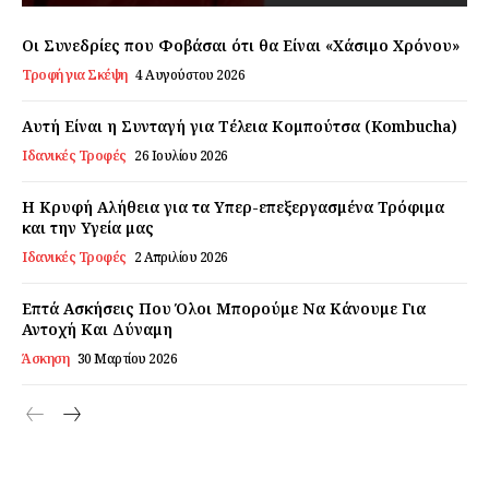
Εγγραφείτε τώρα!
Οι Συνεδρίες που Φοβάσαι ότι θα Είναι «Χάσιμο Χρόνου»
Τροφή για Σκέψη
4 Αυγούστου 2026
Αυτή Είναι η Συνταγή για Τέλεια Κομπούτσα (Kombucha)
Daily Food
Ιδανικές Τροφές
26 Ιουλίου 2026
Σχετικά με εμάς
Η Κρυφή Αλήθεια για τα Υπερ-επεξεργασμένα Τρόφιμα
Αποποίηση Ευθυνών
και την Υγεία μας
Ο λογαριασμός μου
Ιδανικές Τροφές
2 Απριλίου 2026
Επικοινωνία
Επτά Ασκήσεις Που Όλοι Μπορούμε Να Κάνουμε Για
Αντοχή Και Δύναμη
Άσκηση
30 Μαρτίου 2026