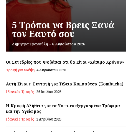
Σχετικά με εμάς
Αποποίηση Ευθυνών
5 Τρόποι να Βρεις Ξανά
Ο λογαριασμός μου
τον Εαυτό σου
Επικοινωνία
Δήμητρα Τρανούλη
-
6 Αυγούστου 2026
Οι Συνεδρίες που Φοβάσαι ότι θα Είναι «Χάσιμο Χρόνου»
Τροφή για Σκέψη
4 Αυγούστου 2026
Αυτή Είναι η Συνταγή για Τέλεια Κομπούτσα (Kombucha)
Ιδανικές Τροφές
26 Ιουλίου 2026
Η Κρυφή Αλήθεια για τα Υπερ-επεξεργασμένα Τρόφιμα
και την Υγεία μας
Ιδανικές Τροφές
2 Απριλίου 2026