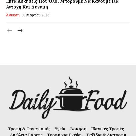
Επτά Ασκήσεις Που Όλοι Μπορούμε Να Κάνουμε Για
Αντοχή Και Δύναμη
Άσκηση
30 Μαρτίου 2026
Τροφή & Οργανισμός
Υγεία
Άσκηση
Ιδανικές Τροφές
Απώλεια Βάρους
Τροφή για Σκέψη
Ταξίδια & Διατροφή