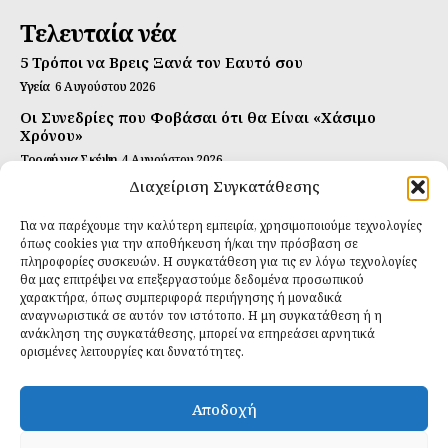
Τελευταία νέα
5 Τρόποι να Βρεις Ξανά τον Εαυτό σου
Υγεία
6 Αυγούστου 2026
Οι Συνεδρίες που Φοβάσαι ότι θα Είναι «Χάσιμο
Χρόνου»
Τροφή για Σκέψη
4 Αυγούστου 2026
Διαχείριση Συγκατάθεσης
Αυτή Είναι η Συνταγή για Τέλεια Κομπούτσα
(Kombucha)
Για να παρέχουμε την καλύτερη εμπειρία, χρησιμοποιούμε τεχνολογίες
Ιδανικές Τροφές
26 Ιουλίου 2026
όπως cookies για την αποθήκευση ή/και την πρόσβαση σε
πληροφορίες συσκευών. Η συγκατάθεση για τις εν λόγω τεχνολογίες
Εγγραφείτε
θα μας επιτρέψει να επεξεργαστούμε δεδομένα προσωπικού
χαρακτήρα, όπως συμπεριφορά περιήγησης ή μοναδικά
αναγνωριστικά σε αυτόν τον ιστότοπο. Η μη συγκατάθεση ή η
ανάκληση της συγκατάθεσης, μπορεί να επηρεάσει αρνητικά
ορισμένες λειτουργίες και δυνατότητες.
ΕΓΓΡΑΦΉ
Αποδοχή